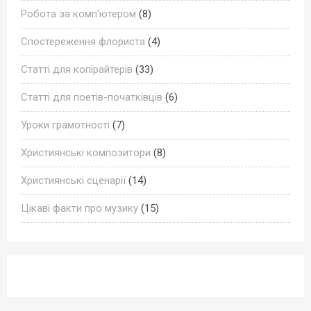
Робота за комп'ютером
(8)
Спостереження флориста
(4)
Статті для копірайтерів
(33)
Статті для поетів-початківців
(6)
Уроки грамотності
(7)
Християнські композитори
(8)
Християнські сценарії
(14)
Цікаві факти про музику
(15)