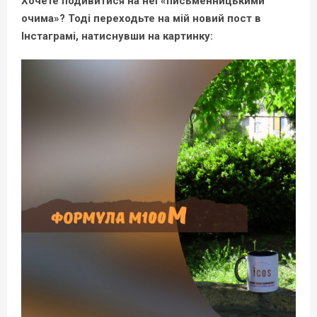
Хочете подивитися на неї «письменницькими
очима»? Тоді переходьте на мій новий пост в
Інстаграмі, натиснувши на картинку: