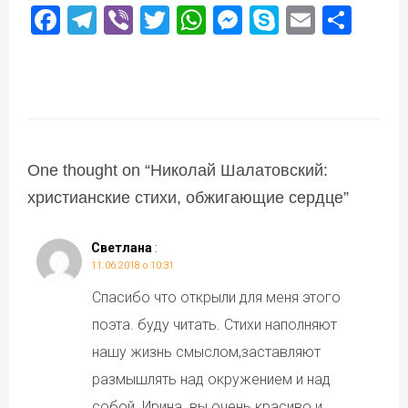
Facebook
Telegram
Viber
Twitter
WhatsApp
Messenger
Skype
Email
Под
One thought on “
Николай Шалатовский:
христианские стихи, обжигающие сердце
”
Светлана
:
11.06.2018 о 10:31
Спасибо что открыли для меня этого
поэта. буду читать. Стихи наполняют
нашу жизнь смыслом,заставляют
размышлять над окружением и над
собой. Ирина. вы очень красиво и