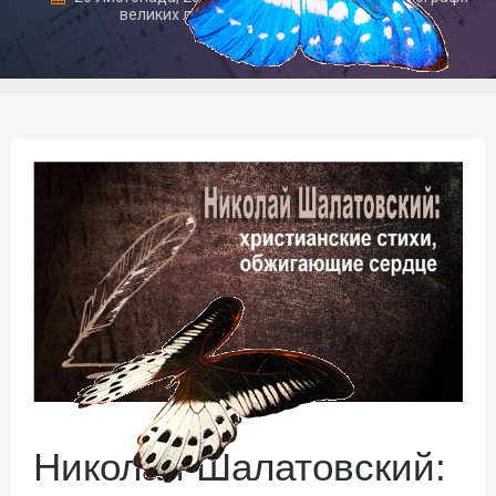
великих людей
,
Радимо прочитати
Николай Шалатовский: