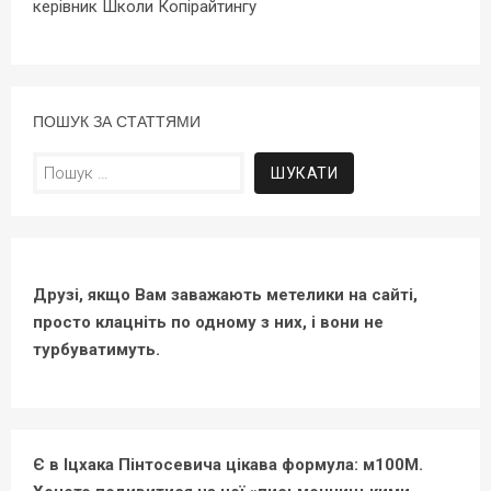
керівник Школи Копірайтингу
ПОШУК ЗА СТАТТЯМИ
Пошук:
Друзі, якщо Вам заважають метелики на сайті,
просто клацніть по одному з них, і вони не
турбуватимуть.
Є в Іцхака Пінтосевича цікава формула: м100М.