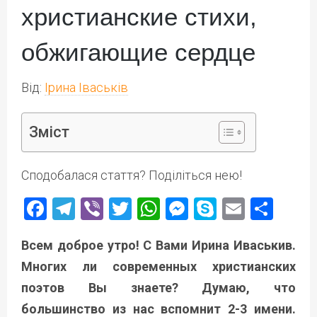
христианские стихи,
обжигающие сердце
Від:
Ірина Іваськів
Зміст
Сподобалася стаття? Поділіться нею!
Facebook
Telegram
Viber
Twitter
WhatsApp
Messenger
Skype
Email
Под
Всем доброе утро! С Вами Ирина Иваськив.
Многих ли современных христианских
поэтов Вы знаете? Думаю, что
большинство из нас вспомнит 2-3 имени.