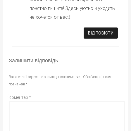
понятно пишите! Здесь уютно и уходить
не хочется от вас:)
ВІДПОВІCТИ
Залишити відповідь
Ваша e-mail адреса не оприлюднюватиметься.
Обов’язкові поля
позначені
*
Коментар
*