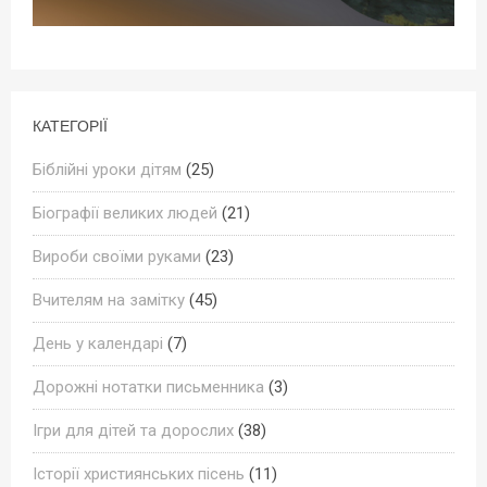
КАТЕГОРІЇ
Біблійні уроки дітям
(25)
Біографії великих людей
(21)
Вироби своїми руками
(23)
Вчителям на замітку
(45)
День у календарі
(7)
Дорожні нотатки письменника
(3)
Ігри для дітей та дорослих
(38)
Історії християнських пісень
(11)