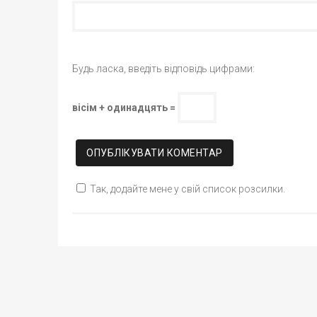
Будь ласка, введіть відповідь цифрами:
вісім + одинадцять =
Так, додайте мене у свій список розсилки.