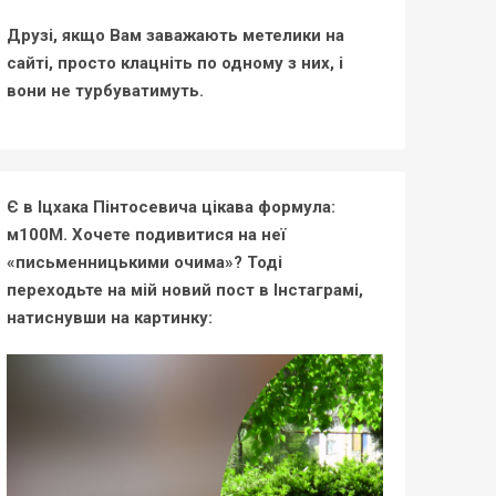
Друзі, якщо Вам заважають метелики на
сайті, просто клацніть по одному з них, і
вони не турбуватимуть.
Є в Іцхака Пінтосевича цікава формула:
м100М. Хочете подивитися на неї
«письменницькими очима»? Тоді
переходьте на мій новий пост в Інстаграмі,
натиснувши на картинку: