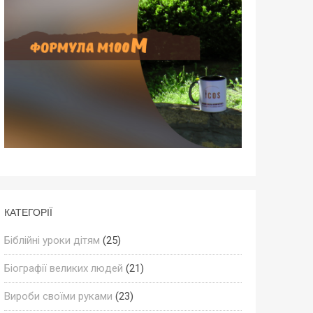
КАТЕГОРІЇ
Біблійні уроки дітям
(25)
Біографії великих людей
(21)
Вироби своїми руками
(23)