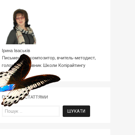
Ірина Іваськів
Письменник, композитор, вчитель-методист,
головред, керівник Школи Копірайтингу
ПОШУК ЗА СТАТТЯМИ
Пошук: