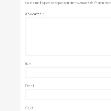
Ваша e-mail адреса не оприлюднюватиметься.
Обов’язкові пол
Коментар
*
Ім'я
Email
Сайт