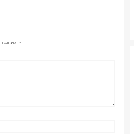
я позначені
*