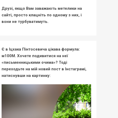
Друзі, якщо Вам заважають метелики на
сайті, просто клацніть по одному з них, і
вони не турбуватимуть.
Є в Іцхака Пінтосевича цікава формула:
м100М. Хочете подивитися на неї
«письменницькими очима»? Тоді
переходьте на мій новий пост в Інстаграмі,
натиснувши на картинку: