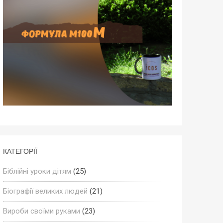
КАТЕГОРІЇ
Біблійні уроки дітям
(25)
Біографії великих людей
(21)
Вироби своїми руками
(23)