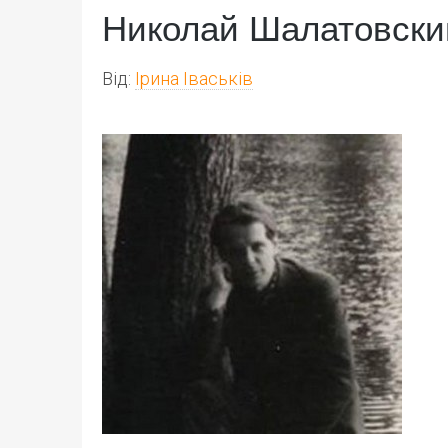
Николай Шалатовски
Від:
Ірина Іваськів