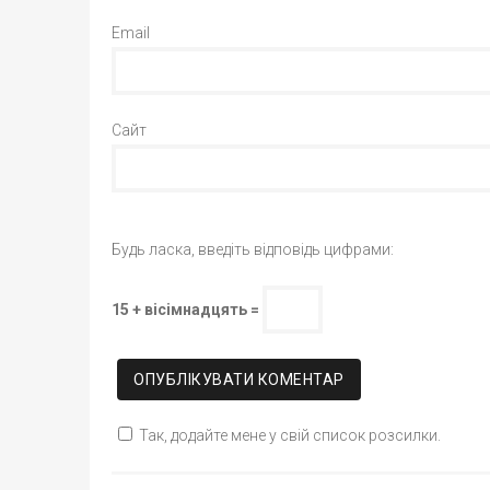
Email
Сайт
Будь ласка, введіть відповідь цифрами:
15 + вісімнадцять =
Так, додайте мене у свій список розсилки.