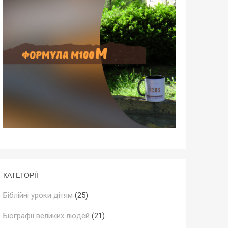
КАТЕГОРІЇ
Біблійні уроки дітям
(25)
Біографії великих людей
(21)