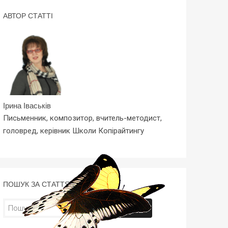
АВТОР СТАТТІ
Ірина Іваськів
Письменник, композитор, вчитель-методист,
головред, керівник Школи Копірайтингу
ПОШУК ЗА СТАТТЯМИ
Пошук: