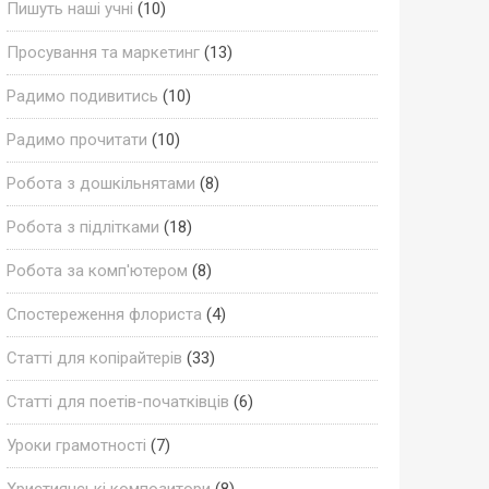
Пишуть наші учні
(10)
Просування та маркетинг
(13)
Радимо подивитись
(10)
Радимо прочитати
(10)
Робота з дошкільнятами
(8)
Робота з підлітками
(18)
Робота за комп'ютером
(8)
Спостереження флориста
(4)
Статті для копірайтерів
(33)
Статті для поетів-початківців
(6)
Уроки грамотності
(7)
Християнські композитори
(8)