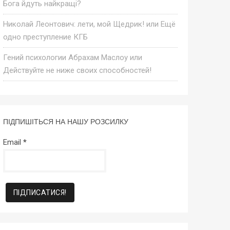
Бога йдуть найкращі?
Николай Леонтович: лети, мой Щедрик! или Ещё
одно преступление КГБ
Гений психологии Абрахам Маслоу или
Действуйте не ниже своих способностей!
ПІДПИШІТЬСЯ НА НАШУ РОЗСИЛКУ
Email
*