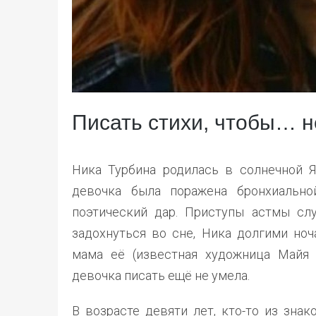
Писать стихи, чтобы… н
Ника Турбина родилась в солнечной Ял
девочка была поражена бронхиальной
поэтический дар. Приступы астмы слу
задохнуться во сне, Ника долгими ноч
мама её (известная художница Майя 
девочка писать ещё не умела.
В возрасте девяти лет, кто-то из зна