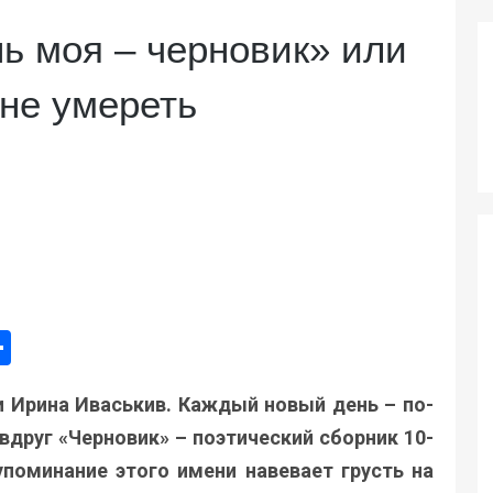
ь моя – черновик» или
 не умереть
ger
e
mail
Поділитися
и Ирина Иваськив. Каждый новый день – по-
друг «Черновик» – поэтический сборник 10-
упоминание этого имени навевает грусть на