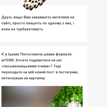
Друзі, якщо Вам заважають метелики на
сайті, просто клацніть по одному з них, і
вони не турбуватимуть.
Є в Іцхака Пінтосевича цікава формула:
м100М. Хочете подивитися на неї
«письменницькими очима»? Тоді
переходьте на мій новий пост в Інстаграмі,
натиснувши на картинку: