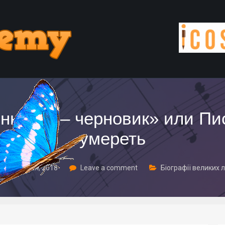
нь моя – черновик» или Пис
умереть
27 Жовтня, 2018
Leave a comment
Біографії великих 