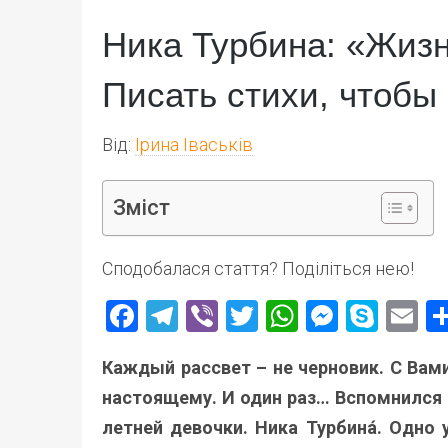
Ника Турбина: «Жизн
Писать стихи, чтобы
Від:
Ірина Іваськів
Зміст
Сподобалася стаття? Поділіться нею!
Facebook
Telegram
Viber
Twitter
WhatsApp
Messen
Skyp
E
Каждый рассвет – не черновик. С Вам
настоящему. И один раз… Вспомнился в
летней девочки. Ника Турбина́. Одно 