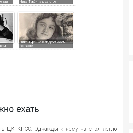
лении
Ника Турбина в детстве
Ника Турбина в подростковом
твом
возрасте
жно ехать
ель ЦК КПСС. Однажды к нему на стол легло