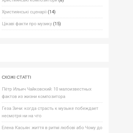
Християнські сценарії
(14)
Цікаві факти про музику
(15)
СХОЖІ СТАТТІ
Пётр Ильич Чайковский: 10 малоизвестных
фактов из жизни композитора
Геза Зичи: когда страсть к музыке побеждает
несмотря ни на что
Елена Касьян: життя в ритмі любові або Чому до