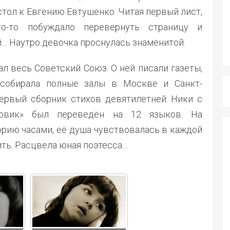
стол к Евгению Евтушенко. Читая первый лист,
о-то побуждало перевернуть страницу и
й… Наутро девочка проснулась знаменитой.
л весь Советский Союз. О ней писали газеты,
 собирала полные залы в Москве и Санкт-
Первый сборник стихов девятилетней Ники с
новик» был переведён на 12 языков. На
орию часами, её душа чувствовалась в каждой
ить. Расцвела юная поэтесса…