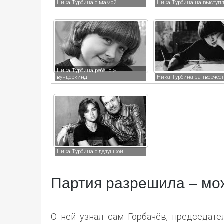
Ника Турбина с мамой
Ника Турбина на выступ
Ника Турбина ребёнок-
вундеркинд
Ника Турбина за творчес
Ника Турбина с дедушкой
Партия разрешила – мо
О ней узнал сам Горбачёв, председат