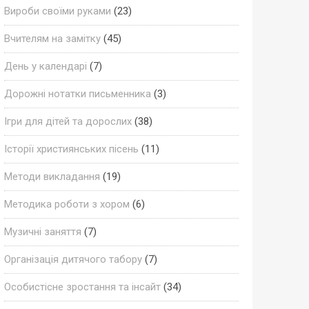
Вироби своїми руками
(23)
Вчителям на замітку
(45)
День у календарі
(7)
Дорожні нотатки письменника
(3)
Ігри для дітей та дорослих
(38)
Історії християнських пісень
(11)
Методи викладання
(19)
Методика роботи з хором
(6)
Музичні заняття
(7)
Організація дитячого табору
(7)
Особистісне зростання та інсайт
(34)