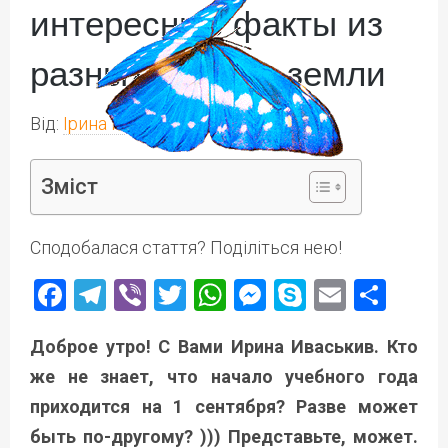
интересные факты из
разных уголков земли
Від:
Ірина Іваськів
Зміст
Сподобалася стаття? Поділіться нею!
Facebook
Telegram
Viber
Twitter
WhatsApp
Messenger
Skype
Email
Под
Доброе утро! С Вами Ирина Иваськив. Кто
же не знает, что начало учебного года
приходится на 1 сентября? Разве может
быть по-другому? ))) Представьте, может.