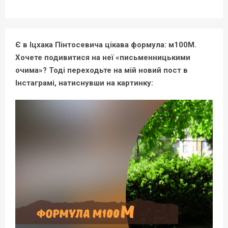
Є в Іцхака Пінтосевича цікава формула: м100М.
Хочете подивитися на неї «письменницькими
очима»? Тоді переходьте на мій новий пост в
Інстаграмі, натиснувши на картинку: