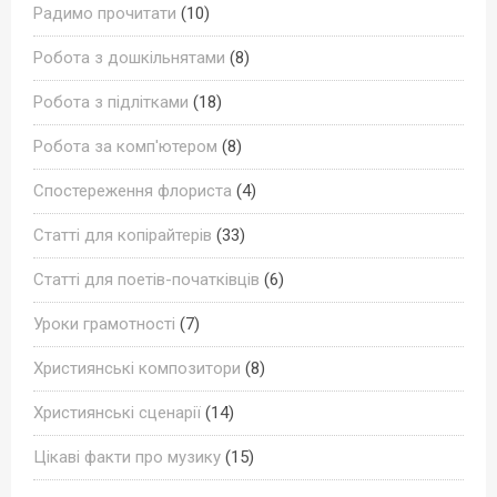
Радимо прочитати
(10)
Робота з дошкільнятами
(8)
Робота з підлітками
(18)
Робота за комп'ютером
(8)
Спостереження флориста
(4)
Статті для копірайтерів
(33)
Статті для поетів-початківців
(6)
Уроки грамотності
(7)
Християнські композитори
(8)
Християнські сценарії
(14)
Цікаві факти про музику
(15)