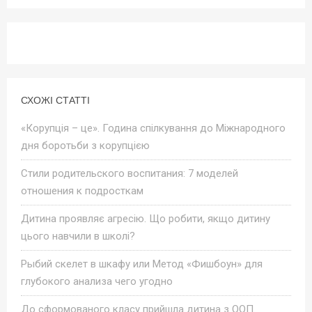
СХОЖІ СТАТТІ
«Корупція – це». Година спілкування до Міжнародного
дня боротьби з корупцією
Стили родительского воспитания: 7 моделей
отношения к подросткам
Дитина проявляє агресію. Що робити, якщо дитину
цього навчили в школі?
Рыбий скелет в шкафу или Метод «Фишбоун» для
глубокого анализа чего угодно
До сформованого класу прийшла дитина з ООП.