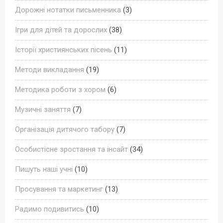
Дорожні нотатки письменника
(3)
Ігри для дітей та дорослих
(38)
Історії християнських пісень
(11)
Методи викладання
(19)
Методика роботи з хором
(6)
Музичні заняття
(7)
Організація дитячого табору
(7)
Особистісне зростання та інсайт
(34)
Пишуть наші учні
(10)
Просування та маркетинг
(13)
Радимо подивитись
(10)