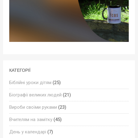
КАТЕГОРІЇ
Біблійні уроки дітям
(25)
Біографії великих людей
(21)
Вироби своїми руками
(23)
Вчителям на замітку
(45)
День у календарі
(7)