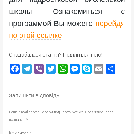
школы. Ознакомиться с
программой Вы можете
перейдя
по этой ссылке
.
Сподобалася стаття? Поділіться нею!
Facebook
Telegram
Viber
Twitter
WhatsApp
Messenger
Skype
Email
Под
Залишити відповідь
Ваша e-mail адреса не оприлюднюватиметься.
Обов’язкові поля
позначені
*
Коментар
*