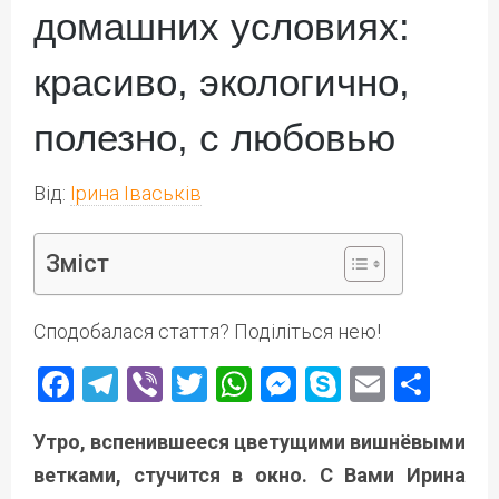
домашних условиях:
красиво, экологично,
полезно, с любовью
Від:
Ірина Іваськів
Зміст
Сподобалася стаття? Поділіться нею!
Facebook
Telegram
Viber
Twitter
WhatsApp
Messenger
Skype
Email
Под
Утро, вспенившееся цветущими вишнёвыми
ветками, стучится в окно. С Вами Ирина