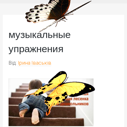
музыкальные
упражнения
Від:
Ірина Іваськів