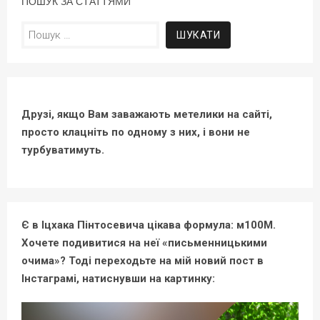
ПОШУК ЗА СТАТТЯМИ
Пошук:
Друзі, якщо Вам заважають метелики на сайті,
просто клацніть по одному з них, і вони не
турбуватимуть.
Є в Іцхака Пінтосевича цікава формула: м100М.
Хочете подивитися на неї «письменницькими
очима»? Тоді переходьте на мій новий пост в
Інстаграмі, натиснувши на картинку: