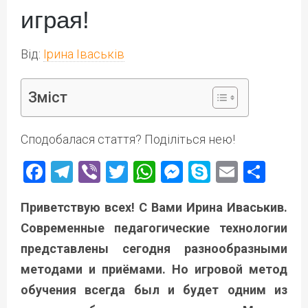
играя!
Від:
Ірина Іваськів
Зміст
Сподобалася стаття? Поділіться нею!
Facebook
Telegram
Viber
Twitter
WhatsApp
Messenger
Skype
Email
Под
Приветствую всех! С Вами Ирина Иваськив.
Современные педагогические технологии
представлены сегодня разнообразными
методами и приёмами. Но игровой метод
обучения всегда был и будет одним из