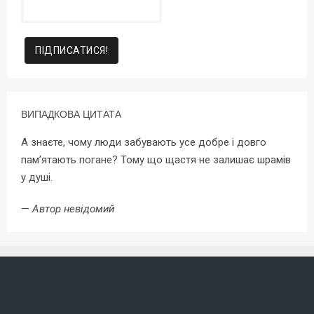
ВИПАДКОВА ЦИТАТА
А знаєте, чому люди забувають усе добре і довго
пам’ятають погане? Тому що щастя не залишає шрамів
у душі.
—
Автор невідомий