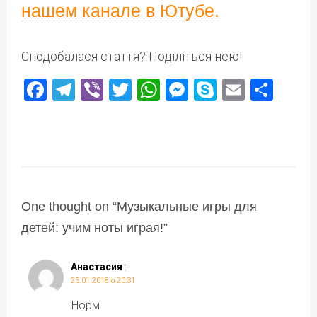
нашем канале в Ютубе.
Сподобалася стаття? Поділіться нею!
Facebook
Telegram
Viber
Twitter
WhatsApp
Messenger
Skype
Email
Под
One thought on “
Музыкальные игры для
детей: учим ноты играя!
”
Анастасия
:
25.01.2018 о 20:31
Норм