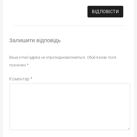
ВІДПОВІCТИ
Залишити відповідь
Ваша e-mail адреса не оприлюднюватиметься.
Обов’язкові поля
позначені
*
Коментар
*