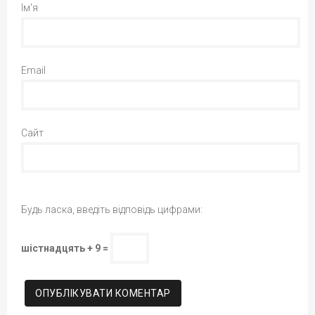
Ім'я
Email
Сайт
Будь ласка, введіть відповідь цифрами:
шістнадцять + 9 =