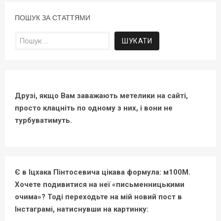
ПОШУК ЗА СТАТТЯМИ
Пошук:
Друзі, якщо Вам заважають метелики на сайті,
просто клацніть по одному з них, і вони не
турбуватимуть.
Є в Іцхака Пінтосевича цікава формула: м100М.
Хочете подивитися на неї «письменницькими
очима»? Тоді переходьте на мій новий пост в
Інстаграмі, натиснувши на картинку: