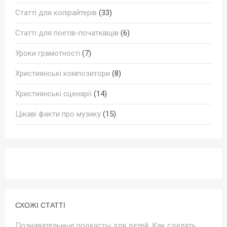
Статті для копірайтерів
(33)
Статті для поетів-початківців
(6)
Уроки грамотності
(7)
Християнські композитори
(8)
Християнські сценарії
(14)
Цікаві факти про музику
(15)
СХОЖІ СТАТТІ
Познавательные подкасты для детей. Как сделать