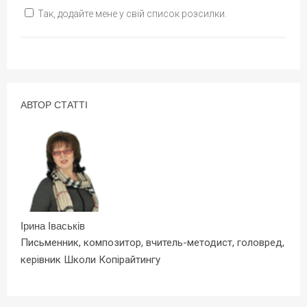
Так, додайте мене у свій список розсилки.
АВТОР СТАТТІ
Ірина Іваськів
Письменник, композитор, вчитель-методист, головред,
керівник Школи Копірайтингу