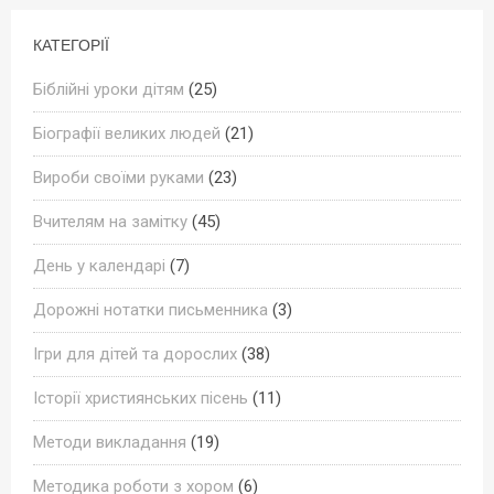
КАТЕГОРІЇ
Біблійні уроки дітям
(25)
Біографії великих людей
(21)
Вироби своїми руками
(23)
Вчителям на замітку
(45)
День у календарі
(7)
Дорожні нотатки письменника
(3)
Ігри для дітей та дорослих
(38)
Історії християнських пісень
(11)
Методи викладання
(19)
Методика роботи з хором
(6)