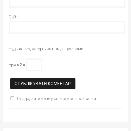
Сайт
Будь ласка, введіть відповідь цифрами:
три × 2 =
Так, додайте мене у свій список розсилки.