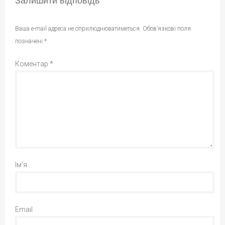
Залишити відповідь
Ваша e-mail адреса не оприлюднюватиметься.
Обов’язкові поля
позначені
*
Коментар
*
Ім'я
Email