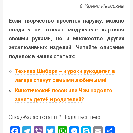
© Ирина Иваськив
Если творчество просится наружу, можно
создать не только модульные картины
своими руками, но и множество других
эксклюзивных изделий. Читайте описание
поделок в наших статьях:
Техника Шибори – и уроки рукоделия в
лагере станут самыми любимыми!
Кинетический песок или Чем надолго
занять детей и родителей?
Сподобалася стаття? Поділіться нею!
Facebook
Telegram
Viber
Twitter
WhatsApp
Messenger
Skype
Email
Под