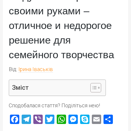
своими руками –
отличное и недорогое
решение для
семейного творчества
Від:
Ірина Іваськів
Зміст
Сподобалася стаття? Поділіться нею!
Facebook
Telegram
Viber
Twitter
WhatsApp
Messenger
Skype
Email
Под