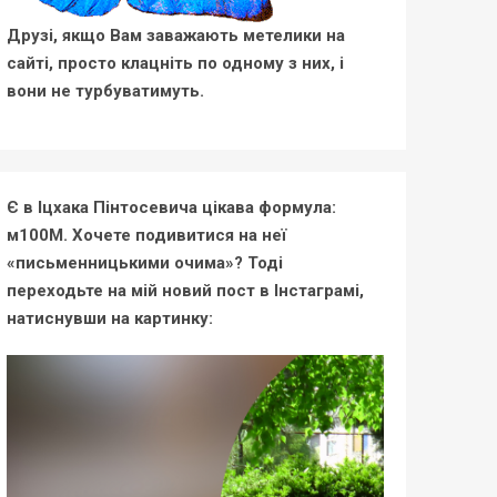
Друзі, якщо Вам заважають метелики на
сайті, просто клацніть по одному з них, і
вони не турбуватимуть.
Є в Іцхака Пінтосевича цікава формула:
м100М. Хочете подивитися на неї
«письменницькими очима»? Тоді
переходьте на мій новий пост в Інстаграмі,
натиснувши на картинку: