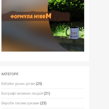
КАТЕГОРІЇ
Біблійні уроки дітям
(25)
Біографії великих людей
(21)
Вироби своїми руками
(23)