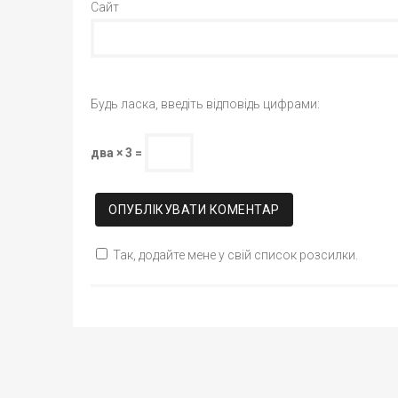
Сайт
Будь ласка, введіть відповідь цифрами:
два × 3 =
Так, додайте мене у свій список розсилки.