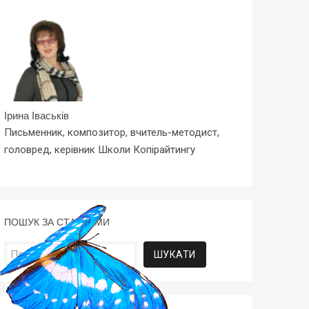
Ірина Іваськів
Письменник, композитор, вчитель-методист,
головред, керівник Школи Копірайтингу
ПОШУК ЗА СТАТТЯМИ
Пошук: