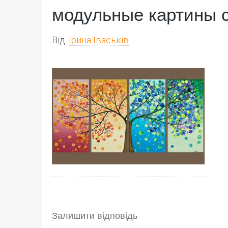
модульные картины 
Від:
Ірина Іваськів
Залишити відповідь