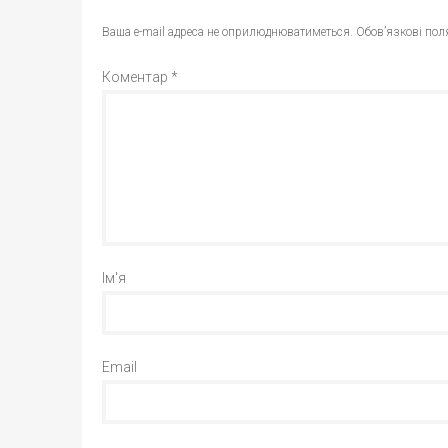
Ваша e-mail адреса не оприлюднюватиметься.
Обов’язкові пол
Коментар
*
Ім'я
Email