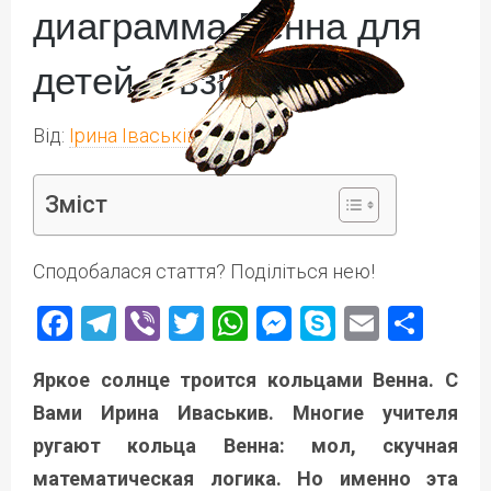
диаграмма Венна для
детей и взрослых
Від:
Ірина Іваськів
Зміст
Сподобалася стаття? Поділіться нею!
Facebook
Telegram
Viber
Twitter
WhatsApp
Messenger
Skype
Email
Под
Яркое солнце троится кольцами Венна. С
Вами Ирина Иваськив. Многие учителя
ругают кольца Венна: мол, скучная
математическая логика. Но именно эта