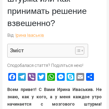
принимать решение
взвешенно?
Від:
Ірина Іваськів
Зміст
Сподобалася стаття? Поділіться нею!
Facebook
Telegram
Viber
Twitter
WhatsApp
Messenger
Skype
Email
Под
Всем привет! С Вами Ирина Иваськив. Не
знаю, как у кого, а у меня каждое утро
начинается с мозгового штурма!