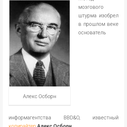
мозгового
штурма изобрел
в прошлом веке
основатель
Алекс Осборн
информагентства BBD&O, известный
копирайтер
Алекс Осборн
.