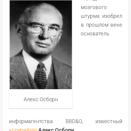
мозгового
штурма изобрел
в прошлом веке
основатель
Алекс Осборн
информагентства BBD&O, известный
копирайтер
Алекс Осборн
.