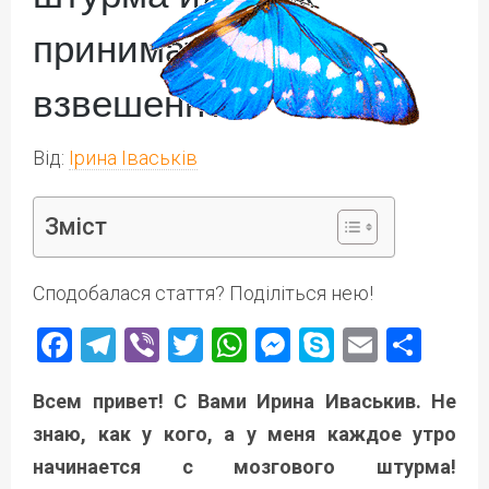
принимать решение
взвешенно?
Від:
Ірина Іваськів
Зміст
Сподобалася стаття? Поділіться нею!
Facebook
Telegram
Viber
Twitter
WhatsApp
Messenger
Skype
Email
Под
Всем привет! С Вами Ирина Иваськив. Не
знаю, как у кого, а у меня каждое утро
начинается с мозгового штурма!