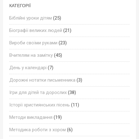
КАТЕГОРІЇ
Біблійні уроки дітям
(25)
Біографії великих людей
(21)
Вироби своїми руками
(23)
Вчителям на замітку
(45)
День у календарі
(7)
Дорожні нотатки письменника
(3)
Ігри для дітей та дорослих
(38)
Історії християнських пісень
(11)
Методи викладання
(19)
Методика роботи з хором
(6)