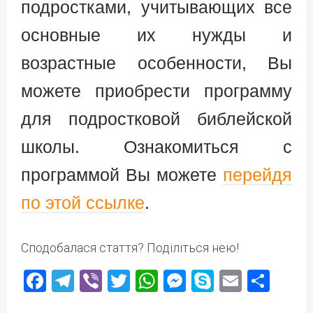
подростками, учитывающих все
основные их нужды и
возрастные особенности, Вы
можете приобрести программу
для подростковой библейской
школы. Ознакомиться с
программой Вы можете
перейдя
по этой ссылке
.
Сподобалася стаття? Поділіться нею!
Facebook
Telegram
Viber
Twitter
WhatsApp
Messenger
Skype
Email
Под