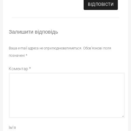
ВІДПОВІCТИ
Залишити відповідь
Ваша e-mail адреса не оприлюднюватиметься.
Обов’язкові поля
позначені
*
Коментар
*
Ім'я