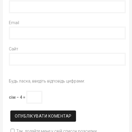
Email
Сайт
Будь ласка, введіть відповідь цифрами:
сім − 4 =
Так, додайте мене у свій список розсилки.