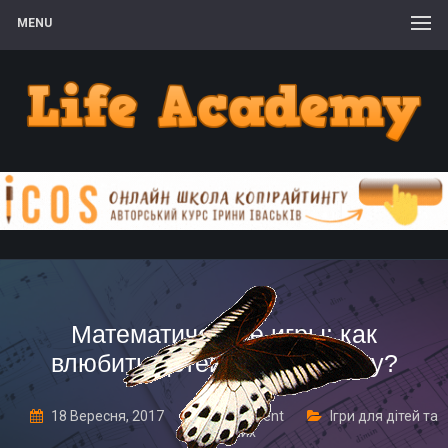
MENU
Математические игры: как
влюбить детей в математику?
18 Вересня, 2017
1 Comment
Ігри для дітей та
дорослих