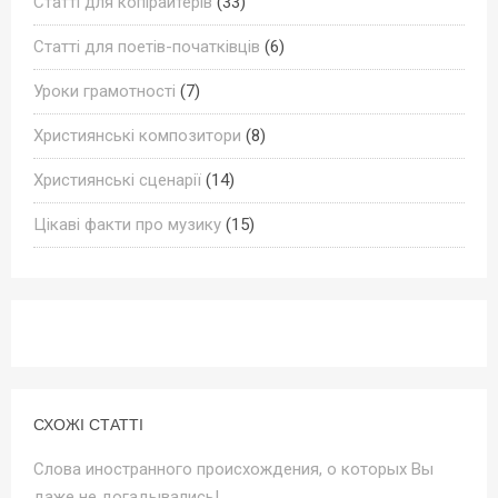
Статті для копірайтерів
(33)
Статті для поетів-початківців
(6)
Уроки грамотності
(7)
Християнські композитори
(8)
Християнські сценарії
(14)
Цікаві факти про музику
(15)
СХОЖІ СТАТТІ
Слова иностранного происхождения, о которых Вы
даже не догадывались!