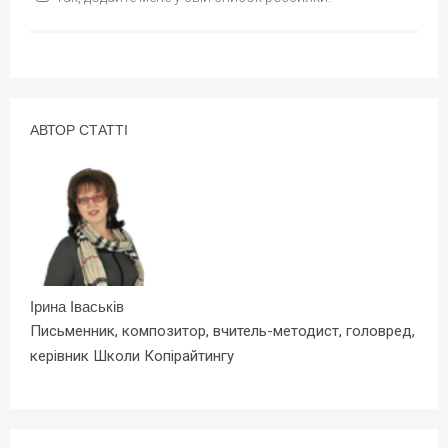
АВТОР СТАТТІ
Ірина Іваськів
Письменник, композитор, вчитель-методист, головред,
керівник Школи Копірайтингу