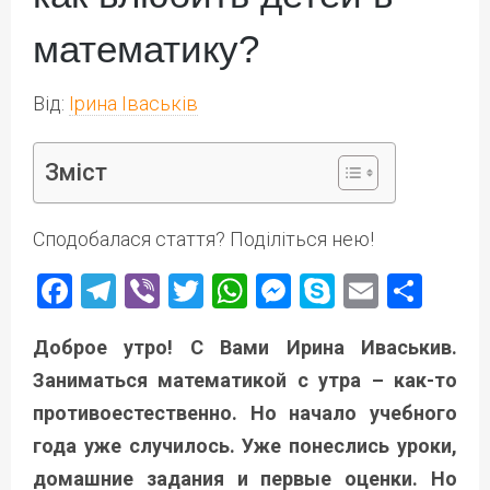
математику?
Від:
Ірина Іваськів
Зміст
Сподобалася стаття? Поділіться нею!
Facebook
Telegram
Viber
Twitter
WhatsApp
Messenger
Skype
Email
Под
Доброе утро! С Вами Ирина Иваськив.
Заниматься математикой с утра – как-то
противоестественно. Но начало учебного
года уже случилось. Уже понеслись уроки,
домашние задания и первые оценки. Но