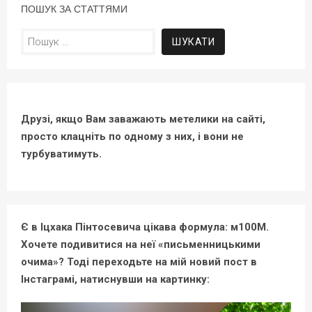
ПОШУК ЗА СТАТТЯМИ
Пошук:
Друзі, якщо Вам заважають метелики на сайті,
просто клацніть по одному з них, і вони не
турбуватимуть.
Є в Іцхака Пінтосевича цікава формула: м100М.
Хочете подивитися на неї «письменницькими
очима»? Тоді переходьте на мій новий пост в
Інстаграмі, натиснувши на картинку: