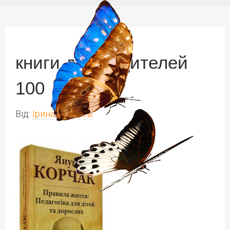
книги для родителей
100
Від:
Ірина Іваськів