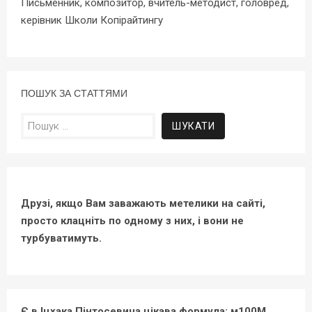
Письменник, композитор, вчитель-методист, головред,
керівник Школи Копірайтингу
ПОШУК ЗА СТАТТЯМИ
Пошук:
Друзі, якщо Вам заважають метелики на сайті,
просто клацніть по одному з них, і вони не
турбуватимуть.
Є в Іцхака Пінтосевича цікава формула: м100М.