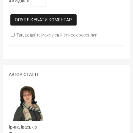
4 × один =
Так, додайте мене у свій список розсилки.
АВТОР СТАТТІ
Ірина Іваськів