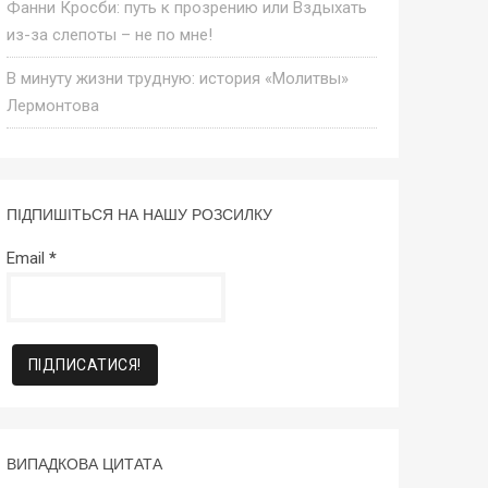
Фанни Кросби: путь к прозрению или Вздыхать
из-за слепоты – не по мне!
В минуту жизни трудную: история «Молитвы»
Лермонтова
ПІДПИШІТЬСЯ НА НАШУ РОЗСИЛКУ
Email
*
ВИПАДКОВА ЦИТАТА