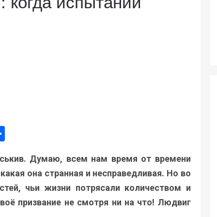
: когда испытаний
ger
e
mail
Поділитися
ськив. Думаю, всем нам время от времени
 какая она странная и несправедливая. Но во
стей, чьи жизни потрясали количеством и
воё призвание не смотря ни на что! Людвиг