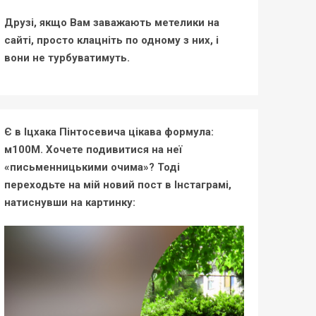
Друзі, якщо Вам заважають метелики на
сайті, просто клацніть по одному з них, і
вони не турбуватимуть.
Є в Іцхака Пінтосевича цікава формула:
м100М. Хочете подивитися на неї
«письменницькими очима»? Тоді
переходьте на мій новий пост в Інстаграмі,
натиснувши на картинку: