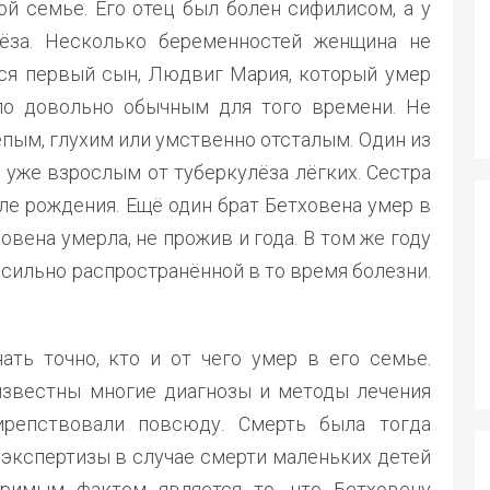
ой семье. Его отец был болен сифилисом, а у
ёза. Несколько беременностей женщина не
ся первый сын, Людвиг Мария, который умер
ло довольно обычным для того времени. Не
епым, глухим или умственно отсталым. Один из
 уже взрослым от туберкулёза лёгких. Сестра
ле рождения. Ещё один брат Бетховена умер в
овена умерла, не прожив и года. В том же году
 сильно распространённой в то время болезни.
ать точно, кто и от чего умер в его семье.
звестны многие диагнозы и методы лечения
ирепствовали повсюду. Смерть была тогда
кспертизы в случае смерти маленьких детей
римым фактом является то, что Бетховену