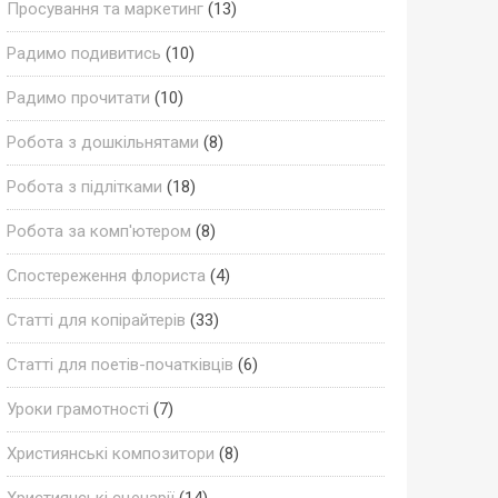
Просування та маркетинг
(13)
Радимо подивитись
(10)
Радимо прочитати
(10)
Робота з дошкільнятами
(8)
Робота з підлітками
(18)
Робота за комп'ютером
(8)
Спостереження флориста
(4)
Статті для копірайтерів
(33)
Статті для поетів-початківців
(6)
Уроки грамотності
(7)
Християнські композитори
(8)
Християнські сценарії
(14)