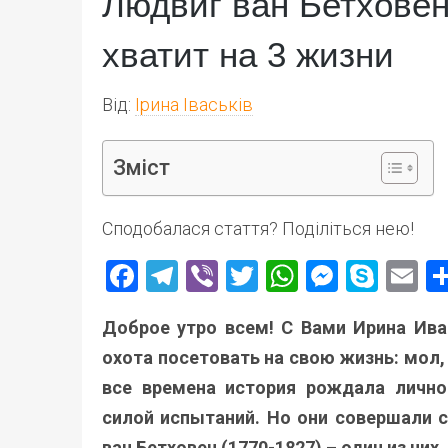
Людвиг ван Бетховен
хватит на 3 жизни
Від:
Ірина Іваськів
Зміст
Сподобалася стаття? Поділіться нею!
Facebook
Telegram
Viber
Twitter
WhatsApp
Messen
Skyp
E
Доброе утро всем! С Вами Ирина Ива
охота посетовать на свою жизнь: мол,
все времена история рождала лично
силой испытаний. Но они совершали с
ван Бетховен (1770-1827) – один из них.