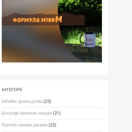
КАТЕГОРІЇ
Біблійні уроки дітям
(25)
Біографії великих людей
(21)
Вироби своїми руками
(23)