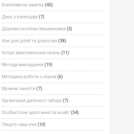
Вчителям на замітку
(45)
День у календарі
(7)
Дорожні нотатки письменника
(3)
Ігри для дітей та дорослих
(38)
Історії християнських пісень
(11)
Методи викладання
(19)
Методика роботи з хором
(6)
Музичні заняття
(7)
Організація дитячого табору
(7)
Особистісне зростання та інсайт
(34)
Пишуть наші учні
(10)