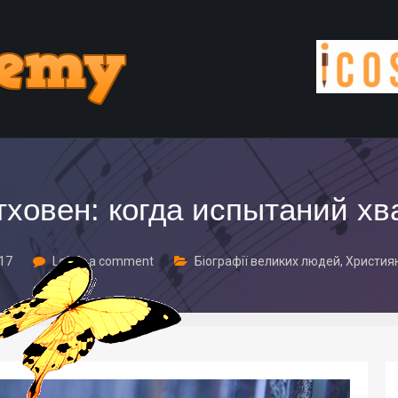
ховен: когда испытаний хв
017
Leave a comment
Біографії великих людей
,
Христия