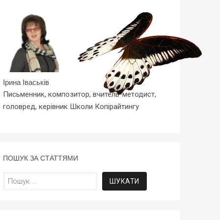
Ірина Іваськів
Письменник, композитор, вчитель-методист,
головред, керівник Школи Копірайтингу
ПОШУК ЗА СТАТТЯМИ
Пошук: