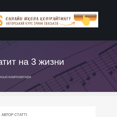
атит на 3 жизни
нські композитори
АВТОР СТАТТІ