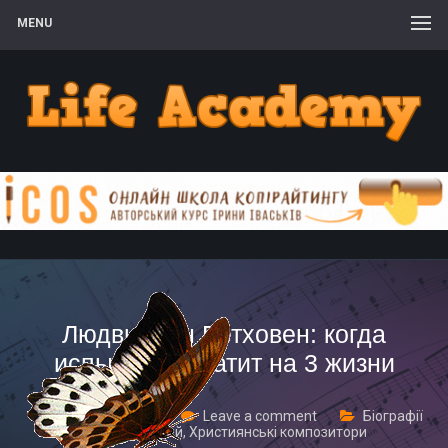
MENU
Людвиг ван Бетховен: когда
испытаний хватит на 3 жизни
7 Квітня, 2017
Leave a comment
Біографії
великих людей
,
Християнські композитори