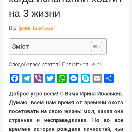
на 3 жизни
Від:
Ірина Іваськів
Зміст
Сподобалася стаття? Поділіться нею!
Facebook
Telegram
Viber
Twitter
WhatsApp
Messenger
Skype
Email
Под
Доброе утро всем! С Вами Ирина Иваськив.
Думаю, всем нам время от времени охота
посетовать на свою жизнь: мол, какая она
странная и несправедливая. Но во все
времена история рождала личностей, чьи