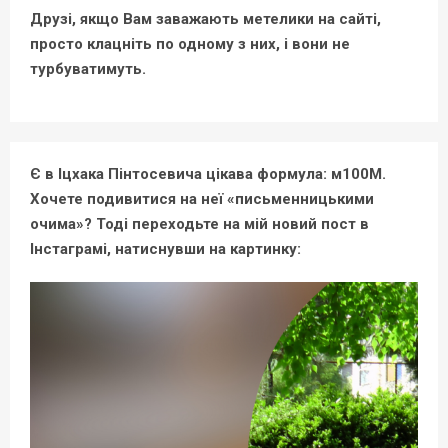
Друзі, якщо Вам заважають метелики на сайті,
просто клацніть по одному з них, і вони не
турбуватимуть.
Є в Іцхака Пінтосевича цікава формула: м100М.
Хочете подивитися на неї «письменницькими
очима»? Тоді переходьте на мій новий пост в
Інстаграмі, натиснувши на картинку: