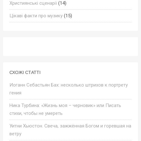
Християнські сценарії
(14)
Цікаві факти про музику
(15)
СХОЖІ СТАТТІ
Иоганн Себастьян Бах: несколько штрихов к портрету
гения
Ника Турбина: «Жизнь моя – черновик» или Писать
стихи, чтобы не умереть
Уитни Хьюстон. Свеча, зажжённая Богом и горевшая на
ветру