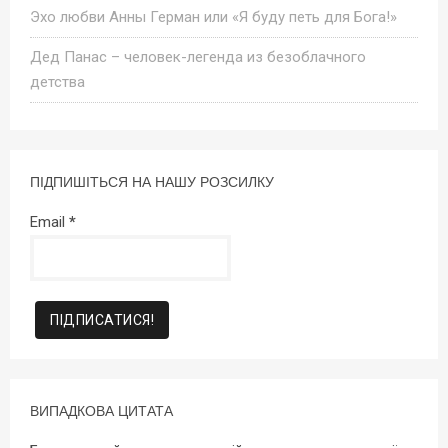
Эхо любви Анны Герман или «Я буду петь для Бога!»
Дед Панас – человек-легенда из безоблачного
детства
ПІДПИШІТЬСЯ НА НАШУ РОЗСИЛКУ
Email
*
ВИПАДКОВА ЦИТАТА