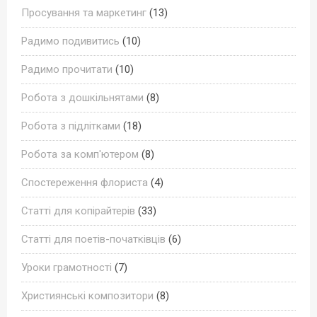
Просування та маркетинг
(13)
Радимо подивитись
(10)
Радимо прочитати
(10)
Робота з дошкільнятами
(8)
Робота з підлітками
(18)
Робота за комп'ютером
(8)
Спостереження флориста
(4)
Статті для копірайтерів
(33)
Статті для поетів-початківців
(6)
Уроки грамотності
(7)
Християнські композитори
(8)