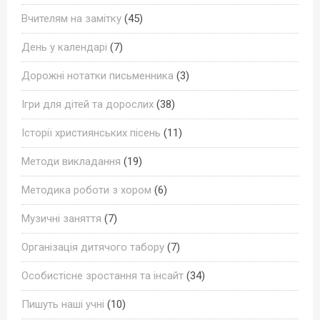
Вчителям на замітку
(45)
День у календарі
(7)
Дорожні нотатки письменника
(3)
Ігри для дітей та дорослих
(38)
Історії християнських пісень
(11)
Методи викладання
(19)
Методика роботи з хором
(6)
Музичні заняття
(7)
Організація дитячого табору
(7)
Особистісне зростання та інсайт
(34)
Пишуть наші учні
(10)