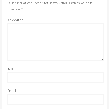
Ваша e-mail адреса не оприлюднюватиметься.
Обов’язкові поля
позначені
*
Коментар
*
Ім'я
Email