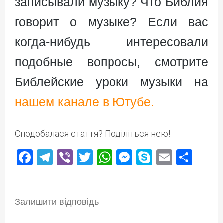
записывали музыку? Что Библия
говорит о музыке? Если вас
когда-нибудь интересовали
подобные вопросы, смотрите
Библейские уроки музыки на
нашем канале в Ютубе.
Сподобалася стаття? Поділіться нею!
Facebook
Telegram
Viber
Twitter
WhatsApp
Messenger
Skype
Email
Под
Залишити відповідь