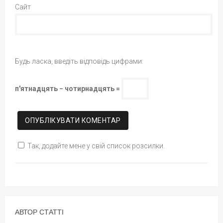
Сайт
Будь ласка, введіть відповідь цифрами:
п'ятнадцять − чотирнадцять =
Так, додайте мене у свій список розсилки.
АВТОР СТАТТІ