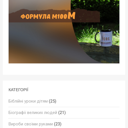
КАТЕГОРІЇ
Біблійні уроки дітям
(25)
Біографії великих людей
(21)
Вироби своїми руками
(23)