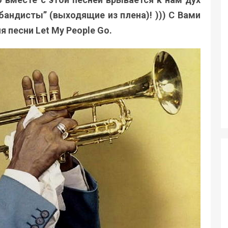
бандисты” (выходящие из плена)! ))) С Вами
я песни Let My People Go.