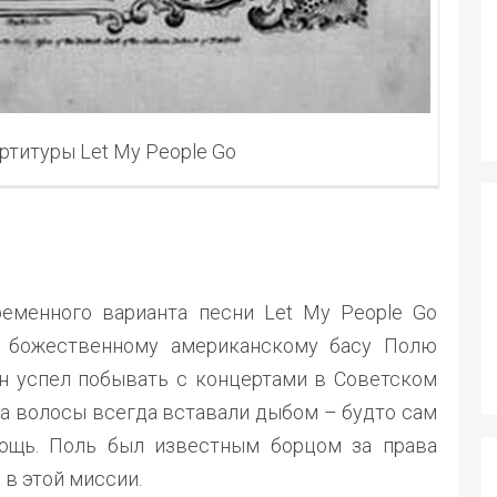
ртитуры Let My People Go
еменного варианта песни Let My People Go
т божественному американскому басу Полю
 он успел побывать с концертами в Советском
са волосы всегда вставали дыбом – будто сам
ощь. Поль был известным борцом за права
 в этой миссии.