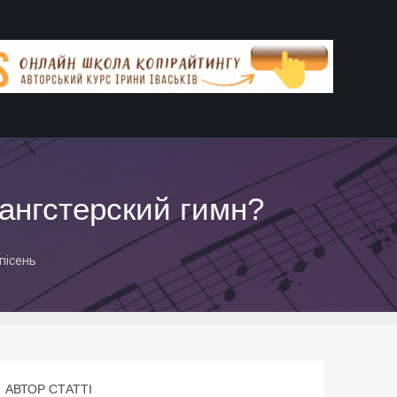
гангстерский гимн?
 пісень
АВТОР СТАТТІ