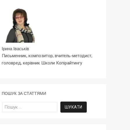
Ірина Іваськів
Письменник, композитор, вчитель-методист,
головред, керівник Школи Копірайтингу
ПОШУК ЗА СТАТТЯМИ
Пошук: