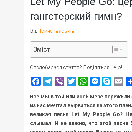
Let My People Go: ц
гангстерский гимн?
Від:
Ірина Іваськів
Зміст
Сподобалася стаття? Поділіться нею!
Facebook
Telegram
Viber
Twitter
WhatsApp
Messen
Skyp
E
Все мы в той или иной мере пережили
из нас мечтал вырваться из этого плен
великая песня Let My People Go? Н
слышал. И не важно, что этой песне 
знаем слова этой песни. Важно то, чт