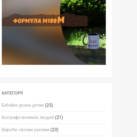
КАТЕГОРІЇ
Біблійні уроки дітям
(25)
Біографії великих людей
(21)
Вироби своїми руками
(23)