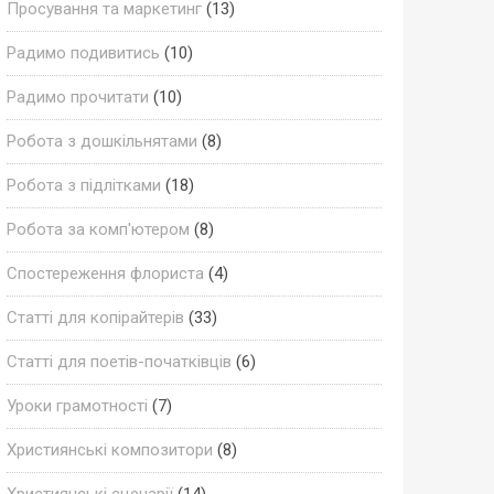
Просування та маркетинг
(13)
Радимо подивитись
(10)
Радимо прочитати
(10)
Робота з дошкільнятами
(8)
Робота з підлітками
(18)
Робота за комп'ютером
(8)
Спостереження флориста
(4)
Статті для копірайтерів
(33)
Статті для поетів-початківців
(6)
Уроки грамотності
(7)
Християнські композитори
(8)
Християнські сценарії
(14)