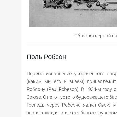
Обложка первой па
Поль Робсон
Первое исполнение укороченного совр
(каким мы его и знаем) принадлежи
Робсону (Paul Robeson). В 1934-м году
Союзе. От его густого будоражащего ба
Господь через Робсона являл Свою м
чернокожих, и голос его был его рупором