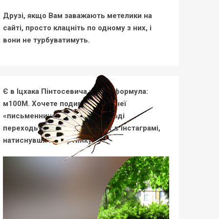
Друзі, якщо Вам заважають метелики на
сайті, просто клацніть по одному з них, і
вони не турбуватимуть.
Є в Іцхака Пінтосевича цікава формула:
м100М. Хочете подивитися на неї
«письменницькими очима»? Тоді
переходьте на мій новий пост в Інстаграмі,
натиснувши на картинку: