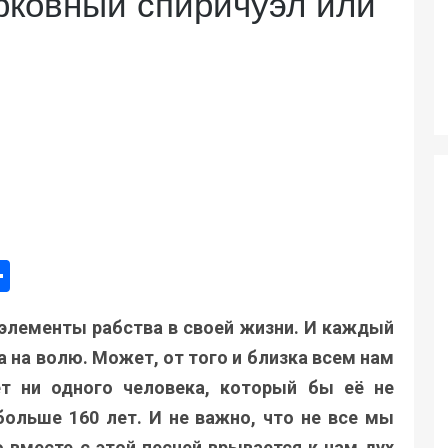
ерковный спиричуэл или
ger
e
mail
Поділитися
 элементы рабства в своей жизни. И каждый
а на волю. Может, от того и близка всем нам
ет ни одного человека, который бы её не
больше 160 лет. И не важно, что не все мы
о вместе с этой песней врывается к нам дух