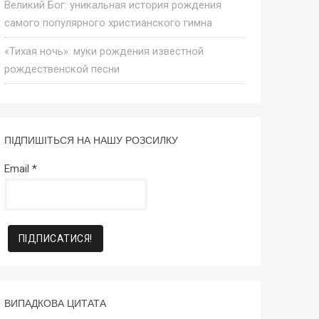
Великий Бог: уникальная история рождения
самого популярного христианского гимна
«Тихая ночь»: муки рождения известной
рождественской песни
ПІДПИШІТЬСЯ НА НАШУ РОЗСИЛКУ
Email
*
ВИПАДКОВА ЦИТАТА