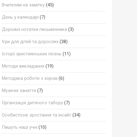
Вчителям на замітку
(45)
День у календарі
(7)
Дорожні нотатки письменника
(3)
Ігри для дітей та дорослих
(38)
Історії християнських пісень
(11)
Методи викладання
(19)
Методика роботи з хором
(6)
Музичні заняття
(7)
Організація дитячого табору
(7)
Особистісне зростання та інсайт
(34)
Пишуть наші учні
(10)