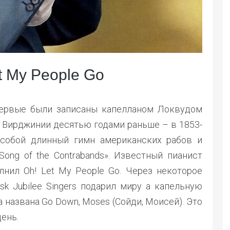
 My People Go
первые были записаны капелланом Локвудом
 в Вирджинии десятью годами раньше – в 1853-
 собой длинный гимн американских рабов и
Song of the Contrabands». Известный пианист
лнил Oh! Let My People Go. Через некоторое
k Jubilee Singers подарил миру а капельную
 названа Go Down, Moses (Сойди, Моисей). Это
день.