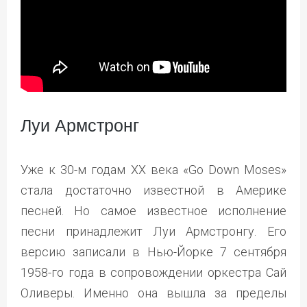
Луи Армстронг
Уже к 30-м годам ХХ века «Go Down Moses»
стала достаточно известной в Америке
песней. Но самое известное исполнение
песни принадлежит Луи Армстронгу. Его
версию записали в Нью-Йорке 7 сентября
1958-го года в сопровождении оркестра Сай
Оливеры. Именно она вышла за пределы