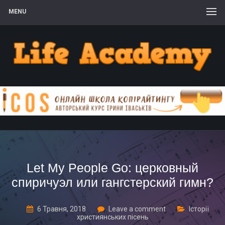
MENU
Let My People Go: церковный
спиричуэл или гангстерский гимн?
6 Травня, 2018
Leave a comment
Історії
християнських пісень