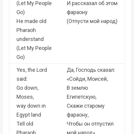
(Let My People
И рассказал об этом
Go)
фараону
He made old
(Отпусти мой народ)
Pharaoh
understand
(Let My People
Go)
Yes, the Lord
Да, Господь сказал:
said:
«Сойди, Моисей,
Go down,
В землю
Moses,
Египетскую,
way down in
Скажи старому
Egypt land
фараону,
Tell old
Чтобы он отпустил
Pharaoh
мой народ»