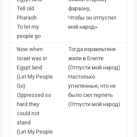
Tell old
фараону,
Pharaoh
Чтобы он отпустил
To let my
мой народ»
people go
Now when
Тогда израильтяне
Israel was in
жили в Египте
Egypt land
(Отпусти мой народ)
(Let My People
Настолько
Go)
угнетенные, что не
Oppressed so
было сил терпеть
hard they
(Отпусти мой народ)
could not
stand
(Let My People