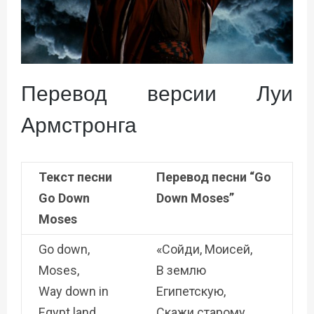
Перевод версии Луи
Армстронга
Текст
песни
Перевод
песни
“Go
Go Down
Down Moses”
Moses
Go down,
«Сойди, Моисей,
Moses,
В землю
Way down in
Египетскую,
Egypt land
Скажи старому