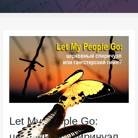
Let My People Go:
церковный спиричуэл