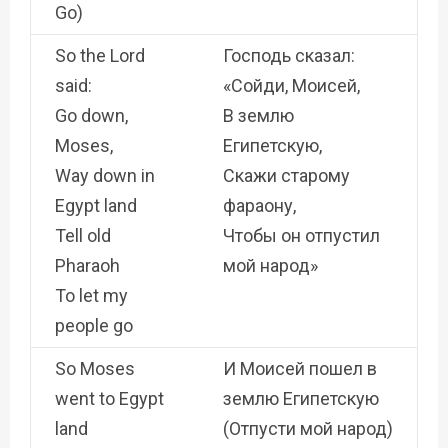
Go)
So the Lord
Господь сказал:
said:
«Сойди, Моисей,
Go down,
В землю
Moses,
Египетскую,
Way down in
Скажи старому
Egypt land
фараону,
Tell old
Чтобы он отпустил
Pharaoh
мой народ»
To let my
people go
So Moses
И Моисей пошел в
went to Egypt
землю Египетскую
land
(Отпусти мой народ)