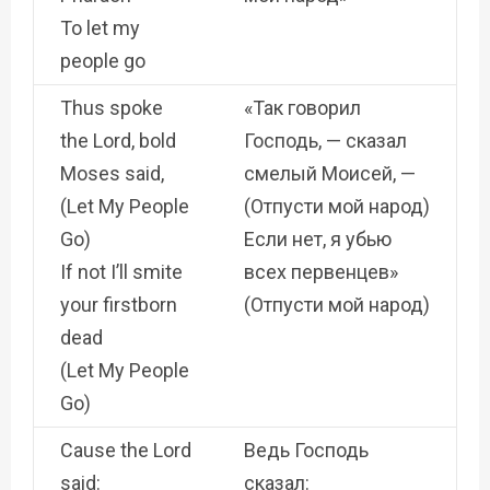
To let my
people go
Thus spoke
«Так говорил
the Lord, bold
Господь, — сказал
Moses said,
смелый Моисей, —
(Let My People
(Отпусти мой народ)
Go)
Если нет, я убью
If not I’ll smite
всех первенцев»
your firstborn
(Отпусти мой народ)
dead
(Let My People
Go)
Cause the Lord
Ведь Господь
said:
сказал: