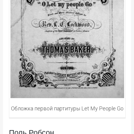
Обложка первой партитуры Let My People Go
Поль Робсон