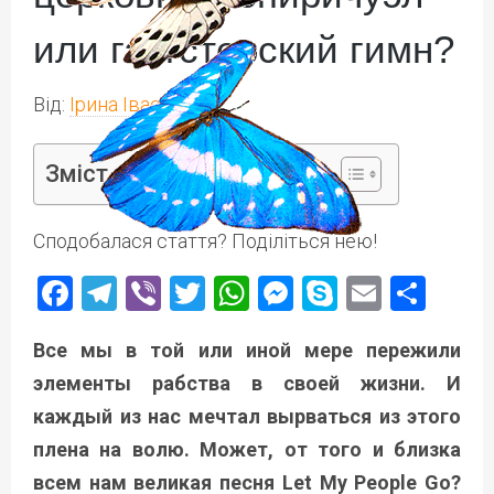
или гангстерский гимн?
Від:
Ірина Іваськів
Зміст
Сподобалася стаття? Поділіться нею!
Facebook
Telegram
Viber
Twitter
WhatsApp
Messenger
Skype
Email
Под
Все мы в той или иной мере пережили
элементы рабства в своей жизни. И
каждый из нас мечтал вырваться из этого
плена на волю. Может, от того и близка
всем нам великая песня Let My People Go?