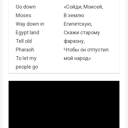
Go down
«Сойди, Моисей,
Moses
В землю
Way down in
Египетскую,
Egypt land
Скажи старому
Tell old
фараону,
Pharaoh
Чтобы он отпустил
To let my
мой народ»
people go