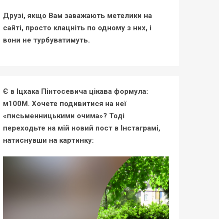
Друзі, якщо Вам заважають метелики на
сайті, просто клацніть по одному з них, і
вони не турбуватимуть.
Є в Іцхака Пінтосевича цікава формула:
м100М. Хочете подивитися на неї
«письменницькими очима»? Тоді
переходьте на мій новий пост в Інстаграмі,
натиснувши на картинку: