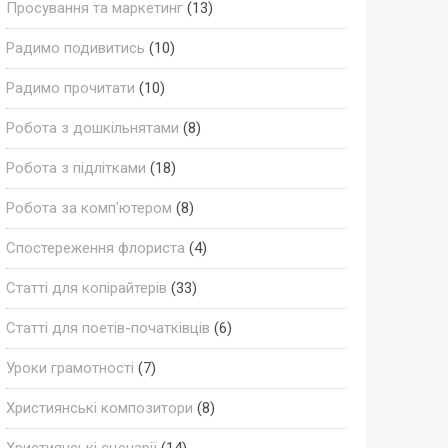
Просування та маркетинг
(13)
Радимо подивитись
(10)
Радимо прочитати
(10)
Робота з дошкільнятами
(8)
Робота з підлітками
(18)
Робота за комп'ютером
(8)
Спостереження флориста
(4)
Статті для копірайтерів
(33)
Статті для поетів-початківців
(6)
Уроки грамотності
(7)
Християнські композитори
(8)
Християнські сценарії
(14)