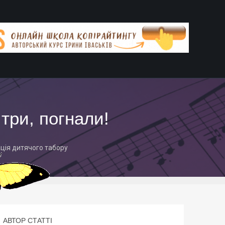
три, погнали!
ція дитячого табору
АВТОР СТАТТІ