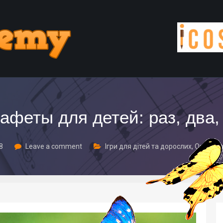
афеты для детей: раз, два, 
18
Leave a comment
Ігри для дітей та дорослих
,
Організа