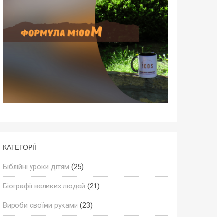
КАТЕГОРІЇ
Біблійні уроки дітям
(25)
Біографії великих людей
(21)
Вироби своїми руками
(23)