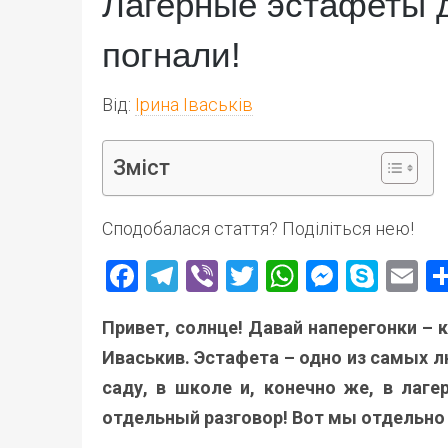
Лагерные эстафеты дл
погнали!
Від:
Ірина Іваськів
Зміст
Сподобалася стаття? Поділіться нею!
Facebook
Telegram
Viber
Twitter
WhatsApp
Messen
Skyp
E
Привет, солнце! Давай наперегонки – 
Иваськив. Эстафета – одно из самых 
саду, в школе и, конечно же, в лаге
отдельный разговор! Вот мы отдельно 