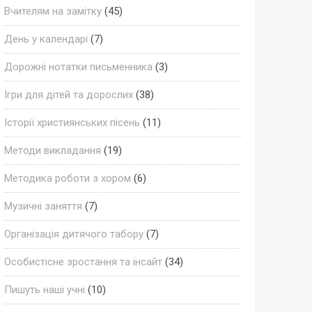
Вчителям на замітку
(45)
День у календарі
(7)
Дорожні нотатки письменника
(3)
Ігри для дітей та дорослих
(38)
Історії християнських пісень
(11)
Методи викладання
(19)
Методика роботи з хором
(6)
Музичні заняття
(7)
Організація дитячого табору
(7)
Особистісне зростання та інсайт
(34)
Пишуть наші учні
(10)