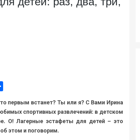
я детей: раз, два, три,
ger
e
mail
Поділитися
кто первым встанет? Ты или я? С Вами Ирина
любимых спортивных развлечений: в детском
ре. О! Лагерные эстафеты для детей – это
об этом и поговорим.