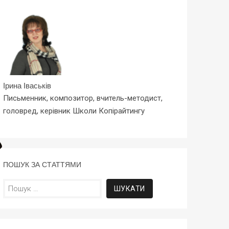
Ірина Іваськів
Письменник, композитор, вчитель-методист,
головред, керівник Школи Копірайтингу
ПОШУК ЗА СТАТТЯМИ
Пошук: