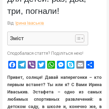
три, погнали!
Від:
Ірина Іваськів
Зміст
Сподобалася стаття? Поділіться нею!
Facebook
Telegram
Viber
Twitter
WhatsApp
Messenger
Skype
Email
Под
Привет, солнце! Давай наперегонки – кто
первым встанет? Ты или я? С Вами Ирина
Иваськив. Эстафета – одно из самых
любимых спортивных развлечений: в
детском саду, в школе и, конечно же, в