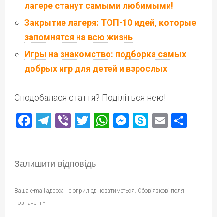
лагере станут самыми любимыми!
Закрытие лагеря: ТОП-10 идей, которые
запомнятся на всю жизнь
Игры на знакомство: подборка самых
добрых игр для детей и взрослых
Сподобалася стаття? Поділіться нею!
Facebook
Telegram
Viber
Twitter
WhatsApp
Messenger
Skype
Email
Под
Залишити відповідь
Ваша e-mail адреса не оприлюднюватиметься.
Обов’язкові поля
позначені
*