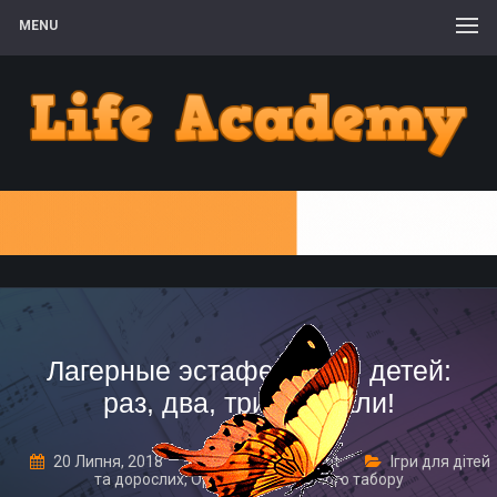
MENU
Лагерные эстафеты для детей:
раз, два, три, погнали!
20 Липня, 2018
Leave a comment
Ігри для дітей
та дорослих
,
Організація дитячого табору