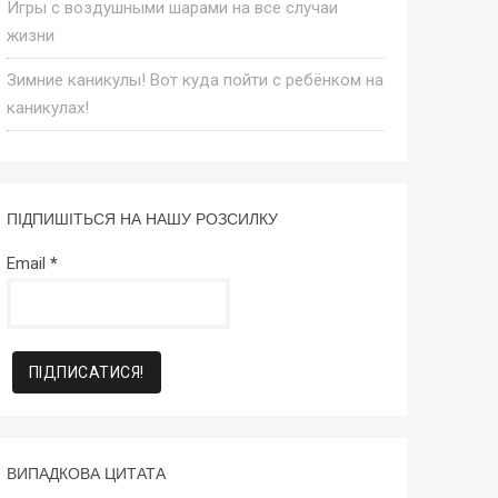
Игры с воздушными шарами на все случаи
жизни
Зимние каникулы! Вот куда пойти с ребёнком на
каникулах!
ПІДПИШІТЬСЯ НА НАШУ РОЗСИЛКУ
Email
*
ВИПАДКОВА ЦИТАТА