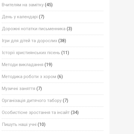
Вчителям на замітку
(45)
День у календарі
(7)
Дорожні нотатки письменника
(3)
Ігри для дітей та дорослих
(38)
Історії християнських пісень
(11)
Методи викладання
(19)
Методика роботи з хором
(6)
Музичні заняття
(7)
Організація дитячого табору
(7)
Особистісне зростання та інсайт
(34)
Пишуть наші учні
(10)