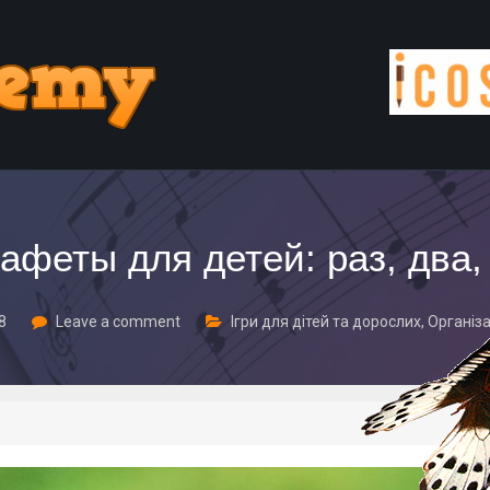
афеты для детей: раз, два, 
18
Leave a comment
Ігри для дітей та дорослих
,
Організа