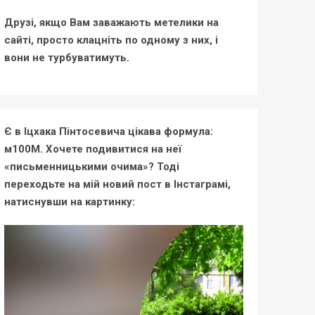
Друзі, якщо Вам заважають метелики на
сайті, просто клацніть по одному з них, і
вони не турбуватимуть.
Є в Іцхака Пінтосевича цікава формула:
м100М. Хочете подивитися на неї
«письменницькими очима»? Тоді
переходьте на мій новий пост в Інстаграмі,
натиснувши на картинку: