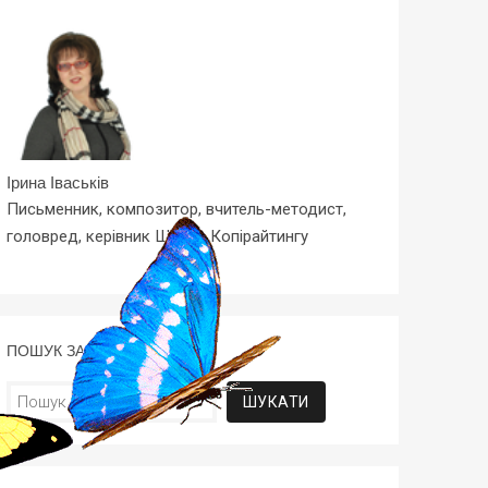
Ірина Іваськів
Письменник, композитор, вчитель-методист,
головред, керівник Школи Копірайтингу
ПОШУК ЗА СТАТТЯМИ
Пошук: