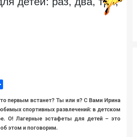
я детей: раз, два, три,
ger
e
mail
Поділитися
кто первым встанет? Ты или я? С Вами Ирина
любимых спортивных развлечений: в детском
ре. О! Лагерные эстафеты для детей – это
об этом и поговорим.