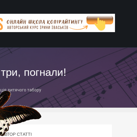
три, погнали!
ція дитячого табору
АВТОР СТАТТІ