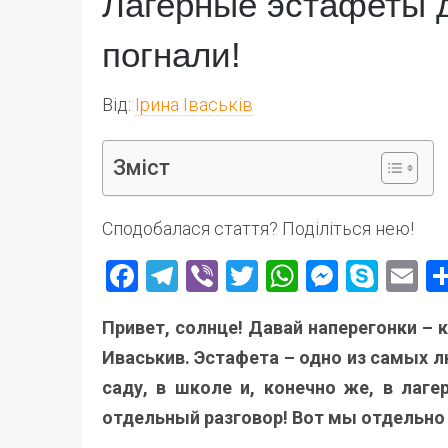
Лагерные эстафеты дл
погнали!
Від:
Ірина Іваськів
Зміст
Сподобалася стаття? Поділіться нею!
Facebook
Telegram
Viber
Twitter
WhatsApp
Messen
Skyp
E
Привет, солнце! Давай наперегонки – 
Иваськив. Эстафета – одно из самых 
саду, в школе и, конечно же, в лаге
отдельный разговор! Вот мы отдельно 