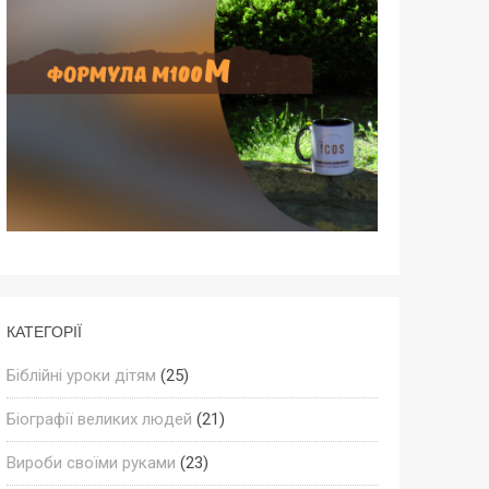
КАТЕГОРІЇ
Біблійні уроки дітям
(25)
Біографії великих людей
(21)
Вироби своїми руками
(23)