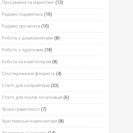
Просування та маркетинг
(13)
Радимо подивитись
(10)
Радимо прочитати
(10)
Робота з дошкільнятами
(8)
Робота з підлітками
(18)
Робота за комп'ютером
(8)
Спостереження флориста
(4)
Статті для копірайтерів
(33)
Статті для поетів-початківців
(6)
Уроки грамотності
(7)
Християнські композитори
(8)
Християнські сценарії
(14)