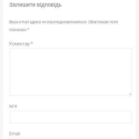
Залишити відповідь
Ваша e-mail адреса не оприлюднюватиметься.
Обов’язкові поля
позначені
*
Коментар
*
Ім'я
Email