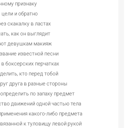
нному признаку
 цели и обратно
ез скакалку в ластах
ать, как он выглядит
ают девушкам макияж
звание известной песни
 в боксерских перчатках
делить, кто перед тобой
руг друга в разные стороны
 определить по запаху предмет
ство движений одной частью тела
применения какого-либо предмета
ивязанной к туловищу левой рукой