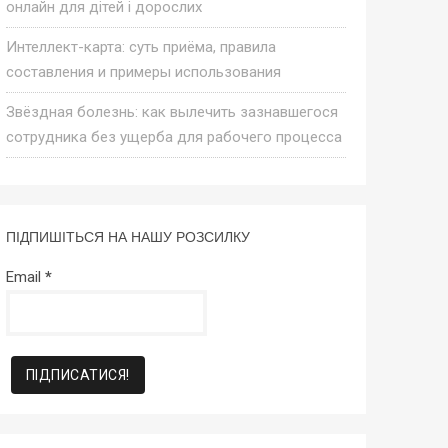
онлайн для дітей і дорослих
Интеллект-карта: суть приёма, правила
составления и примеры использования
Звёздная болезнь: как вылечить зазнавшегося
сотрудника без ущерба для рабочего процесса
ПІДПИШІТЬСЯ НА НАШУ РОЗСИЛКУ
Email
*