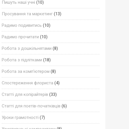
Пишуть наші учні
(10)
Просування та маркетинг
(13)
Радимо подивитись
(10)
Радимо прочитати
(10)
Робота з дошкільнятами
(8)
Робота з підлітками
(18)
Робота за комп'ютером
(8)
Спостереження флориста
(4)
Статті для копірайтерів
(33)
Статті для поетів-початківців
(6)
Уроки грамотності
(7)
Християнські композитори
(8)