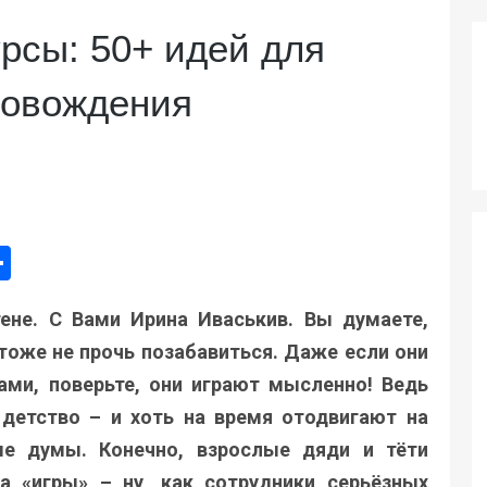
рсы: 50+ идей для
ровождения
ger
e
mail
Поділитися
ене. С Вами Ирина Иваськив. Вы думаете,
тоже не прочь позабавиться. Даже если они
ами, поверьте, они играют мысленно! Ведь
детство – и хоть на время отодвигают на
е думы. Конечно, взрослые дяди и тёти
 «игры» – ну, как сотрудники серьёзных