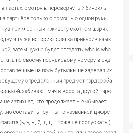
 в ластах, смотря в перевернутый бинокль
на партнёре только с помощью одной руки
опнув приклеенный к животу скотчем шарик
одну и ту же историю, слегка прикусив язык
ой, затем нужно будет отгадать, who is who
встать по своему порядковому номеру в ряд
оставленные на полу бутылки, не задевая их
 ведущему определённый предмет гардероба
ерёвкой, забивают мяч в ворота другой паре
а не затихнет, кто продолжает – выбывает
нужно составить группы по названной цифре
ита (ь, ъ, ы, й, щ, ц – тоже не пропускать!)
 орехами во рту, чтобы он понял и пересказал