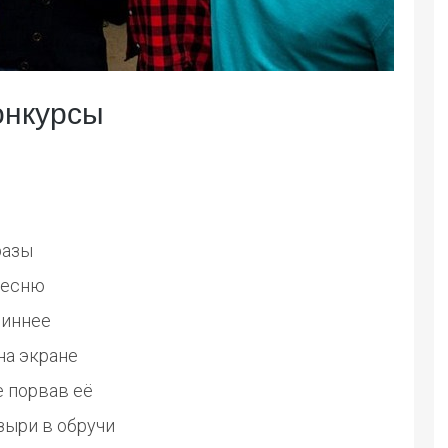
онкурсы
разы
песню
линнее
на экране
е порвав её
ыри в обручи