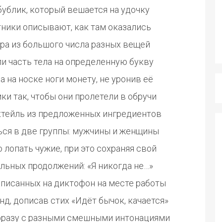
бублик, который вешается на удочку
тники описывают, как там оказались
ра из большого числа разных вещей
ли часть тела на определенную букву
 на носке ноги монету, не уронив её
и так, чтобы они пролетели в обручи
ктейль из предложенных ингредиентов
ься в две группы: мужчины и женщины
лопать чужие, при это сохраняя свой
льных продолжений: «Я никогда не…»
аписанных на диктофон на месте работы
д, дописав стих «Идёт бычок, качается»
фразу с разными смешными интонациями