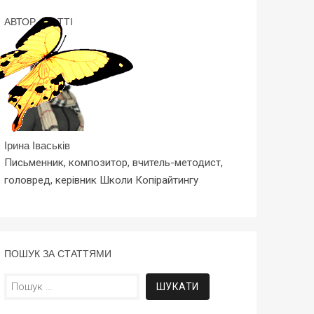
АВТОР СТАТТІ
Ірина Іваськів
Письменник, композитор, вчитель-методист,
головред, керівник Школи Копірайтингу
ПОШУК ЗА СТАТТЯМИ
Пошук: