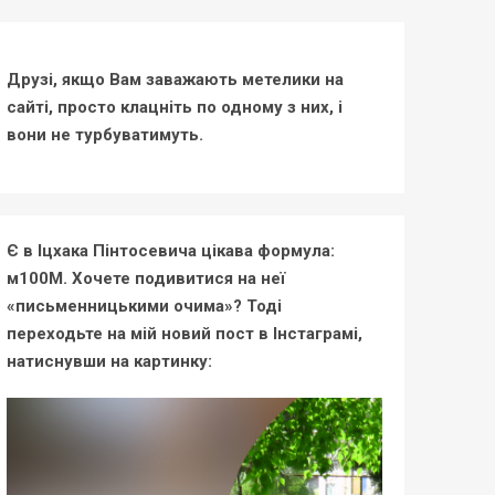
Друзі, якщо Вам заважають метелики на
сайті, просто клацніть по одному з них, і
вони не турбуватимуть.
Є в Іцхака Пінтосевича цікава формула:
м100М. Хочете подивитися на неї
«письменницькими очима»? Тоді
переходьте на мій новий пост в Інстаграмі,
натиснувши на картинку: