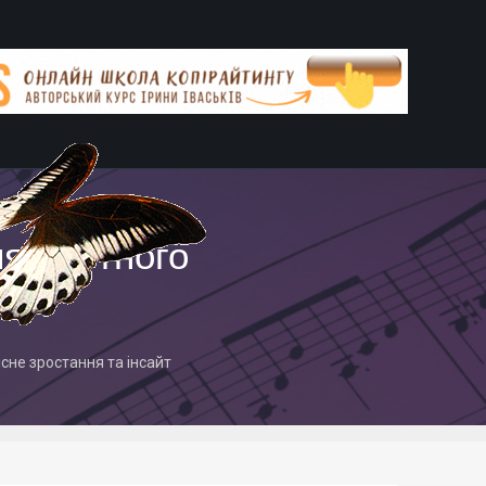
я улётного
сне зростання та інсайт