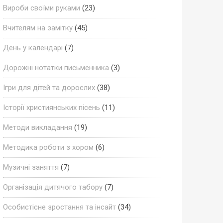
Вироби своїми руками
(23)
Вчителям на замітку
(45)
День у календарі
(7)
Дорожні нотатки письменника
(3)
Ігри для дітей та дорослих
(38)
Історії християнських пісень
(11)
Методи викладання
(19)
Методика роботи з хором
(6)
Музичні заняття
(7)
Організація дитячого табору
(7)
Особистісне зростання та інсайт
(34)