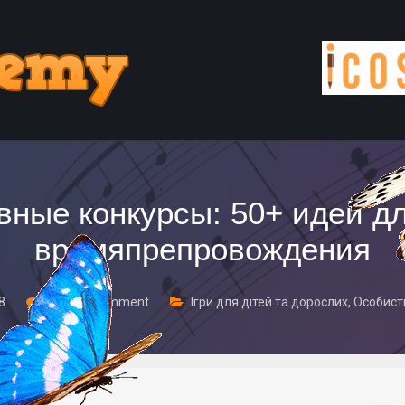
вные конкурсы: 50+ идей дл
времяпрепровождения
18
Leave a comment
Ігри для дітей та дорослих
,
Особисті