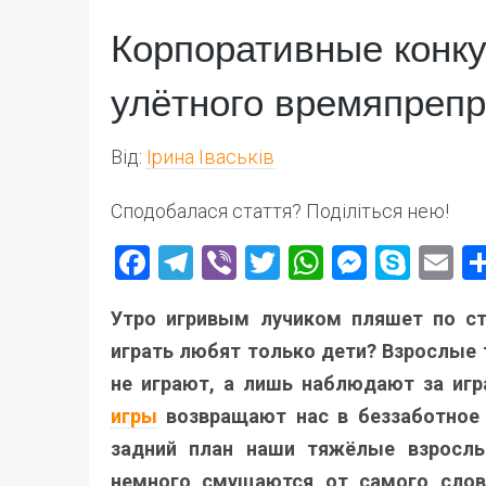
Корпоративные конку
улётного времяпреп
Від:
Ірина Іваськів
Сподобалася стаття? Поділіться нею!
Facebook
Telegram
Viber
Twitter
WhatsApp
Messen
Skyp
E
Утро игривым лучиком пляшет по ст
играть любят только дети? Взрослые 
не играют, а лишь наблюдают за игр
игры
возвращают нас в беззаботное 
задний план наши тяжёлые взрослы
немного смущаются от самого слова