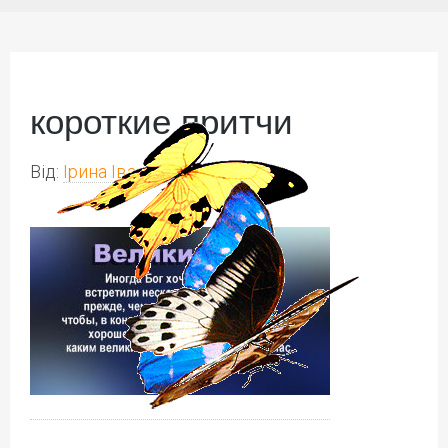
короткие притчи
Від:
Ірина Іваськів