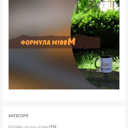
КАТЕГОРІЇ
Біблійні уроки дітям
(25)