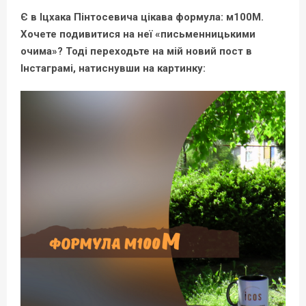
Є в Іцхака Пінтосевича цікава формула: м100М.
Хочете подивитися на неї «письменницькими
очима»? Тоді переходьте на мій новий пост в
Інстаграмі, натиснувши на картинку: