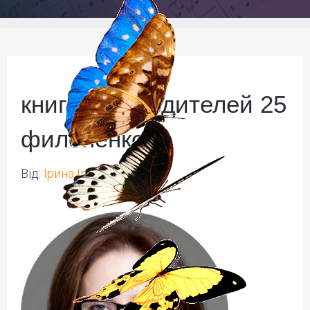
книги для родителей 25
филоненко
Від:
Ірина Іваськів