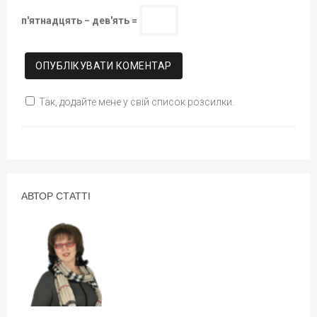
п'ятнадцять − дев'ять =
Так, додайте мене у свій список розсилки.
АВТОР СТАТТІ