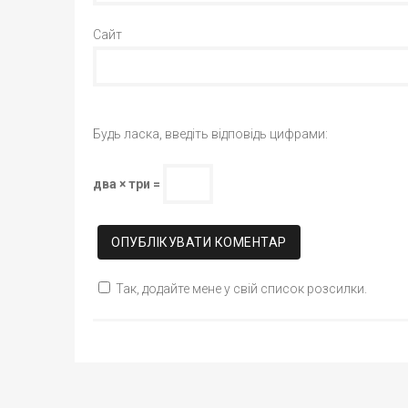
Сайт
Будь ласка, введіть відповідь цифрами:
два × три =
Так, додайте мене у свій список розсилки.