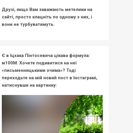
Друзі, якщо Вам заважають метелики на
сайті, просто клацніть по одному з них, і
вони не турбуватимуть.
Є в Іцхака Пінтосевича цікава формула:
м100М. Хочете подивитися на неї
«письменницькими очима»? Тоді
переходьте на мій новий пост в Інстаграмі,
натиснувши на картинку: