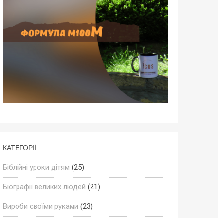
КАТЕГОРІЇ
Біблійні уроки дітям
(25)
Біографії великих людей
(21)
Вироби своїми руками
(23)