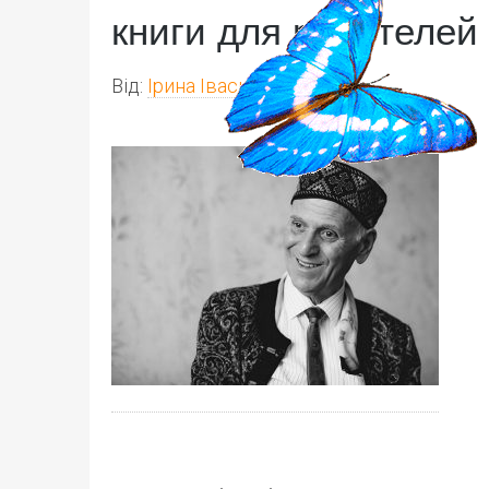
книги для родителей
Від:
Ірина Іваськів