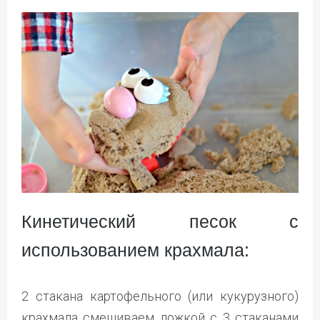
Кинетический песок с
использованием крахмала:
2 стакана картофельного (или кукурузного)
крахмала смешиваем ложкой с 3 стаканами