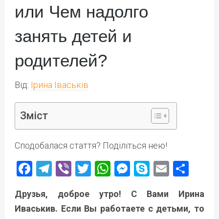
или Чем надолго
занять детей и
родителей?
Від:
Ірина Іваськів
Зміст
Сподобалася стаття? Поділіться нею!
Facebook
Telegram
Viber
Twitter
WhatsApp
Messenger
Skype
Email
Под
Друзья, доброе утро! С Вами Ирина
Иваськив. Если Вы работаете с детьми, то