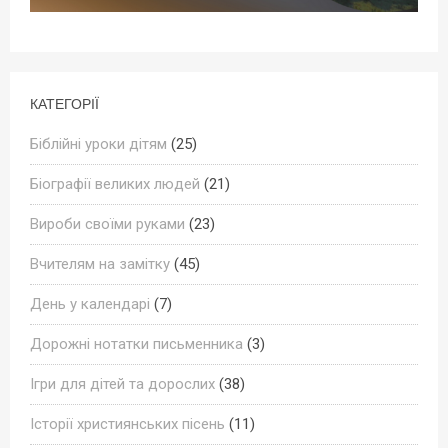
КАТЕГОРІЇ
Біблійні уроки дітям
(25)
Біографії великих людей
(21)
Вироби своїми руками
(23)
Вчителям на замітку
(45)
День у календарі
(7)
Дорожні нотатки письменника
(3)
Ігри для дітей та дорослих
(38)
Історії християнських пісень
(11)