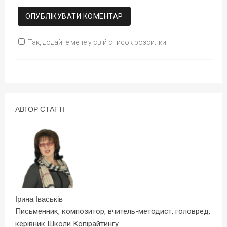
Так, додайте мене у свій список розсилки.
АВТОР СТАТТІ
Ірина Іваськів
Письменник, композитор, вчитель-методист, головред,
керівник Школи Копірайтингу