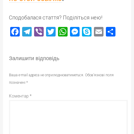
Сподобалася стаття? Поділіться нею!
Facebook
Telegram
Viber
Twitter
WhatsApp
Messenger
Skype
Email
Под
Залишити відповідь
Ваша e-mail адреса не оприлюднюватиметься.
Обов’язкові поля
позначені
*
Коментар
*