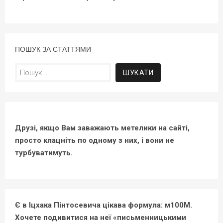
ПОШУК ЗА СТАТТЯМИ
Пошук:
Друзі, якщо Вам заважають метелики на сайті,
просто клацніть по одному з них, і вони не
турбуватимуть.
Є в Іцхака Пінтосевича цікава формула: м100М.
Хочете подивитися на неї «письменницькими