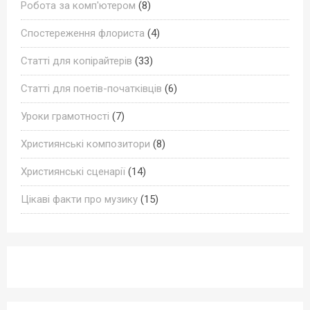
Робота за комп'ютером
(8)
Спостереження флориста
(4)
Статті для копірайтерів
(33)
Статті для поетів-початківців
(6)
Уроки грамотності
(7)
Християнські композитори
(8)
Християнські сценарії
(14)
Цікаві факти про музику
(15)