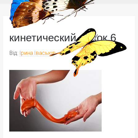
кинетический песок 6
Від:
Ірина Іваськів