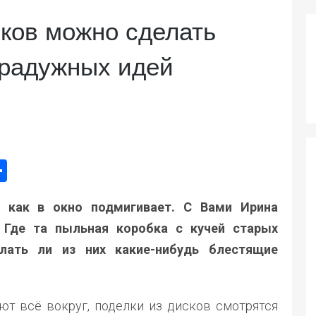
сков можно сделать
 радужных идей
ger
e
mail
Поділитися
 как в окно подмигивает. С Вами Ирина
 Где та пыльная коробка с кучей старых
лать ли из них какие-нибудь блестящие
ают всё вокруг, поделки из дисков смотрятся