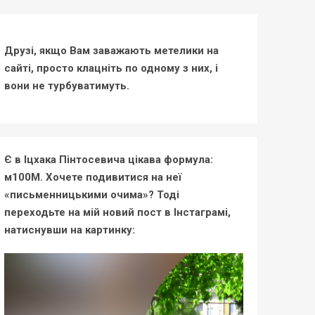
Друзі, якщо Вам заважають метелики на
сайті, просто клацніть по одному з них, і
вони не турбуватимуть.
Є в Іцхака Пінтосевича цікава формула:
м100М. Хочете подивитися на неї
«письменницькими очима»? Тоді
переходьте на мій новий пост в Інстаграмі,
натиснувши на картинку: