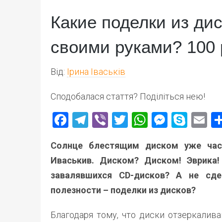
Какие поделки из ди
своими руками? 100
Від:
Ірина Іваськів
Сподобалася стаття? Поділіться нею!
Facebook
Telegram
Viber
Twitter
WhatsApp
Messen
Skyp
E
Солнце блестящим диском уже час
Иваськив. Диском? Диском! Эврика!
завалявшихся CD-дисков? А не сде
полезности – поделки из дисков?
Благодаря тому, что диски отзеркалив