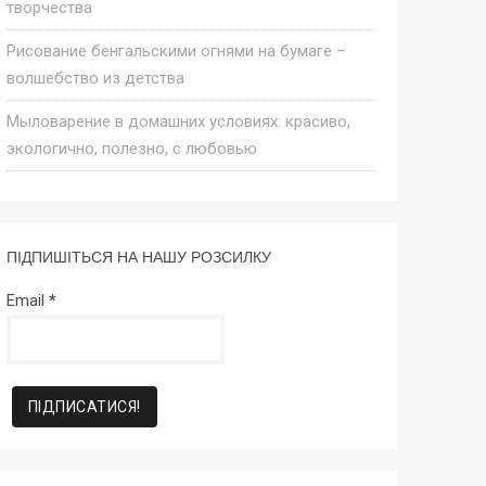
творчества
Рисование бенгальскими огнями на бумаге –
волшебство из детства
Мыловарение в домашних условиях: красиво,
экологично, полезно, с любовью
ПІДПИШІТЬСЯ НА НАШУ РОЗСИЛКУ
Email
*