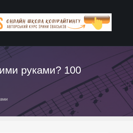
оими руками? 100
ками