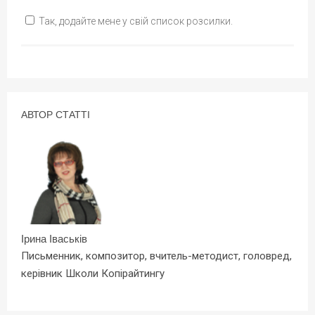
Так, додайте мене у свій список розсилки.
АВТОР СТАТТІ
Ірина Іваськів
Письменник, композитор, вчитель-методист, головред,
керівник Школи Копірайтингу