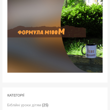
КАТЕГОРІЇ
Біблійні уроки дітям
(25)