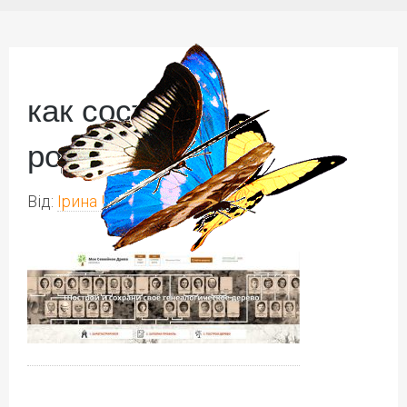
как составить
родословную 11
Від:
Ірина Іваськів