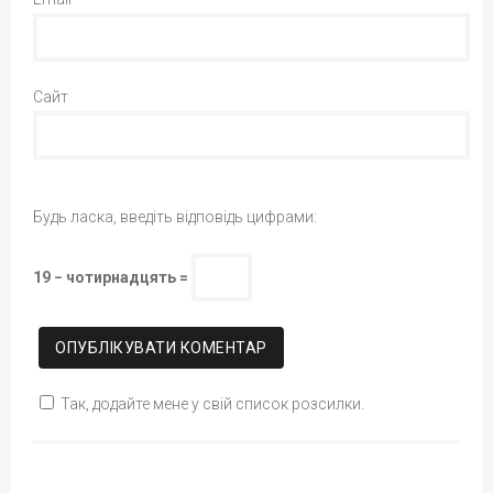
Сайт
Будь ласка, введіть відповідь цифрами:
19 − чотирнадцять =
Так, додайте мене у свій список розсилки.