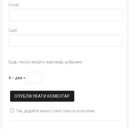
Email
Сайт
Будь ласка, введіть відповідь цифрами:
6 − два =
Так, додайте мене у свій список розсилки.