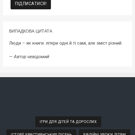
ВИПАДКОВА ЦИТАТА
Люди – як книги: літери одні й ті самі, але зміст різний.
—
Автор невідомий
ІГРИ ДЛЯ ДІТЕЙ ТА ДОРОСЛИХ
ІСТОРІЇ ХРИСТИЯНСЬКИХ ПІСЕНЬ
БІБЛІЙНІ УРОКИ ДІТЯМ