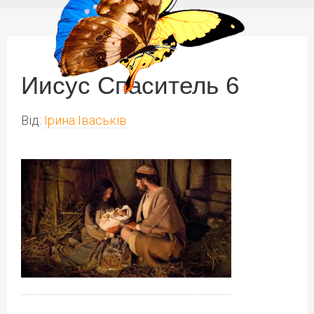
Иисус Спаситель 6
Від:
Ірина Іваськів