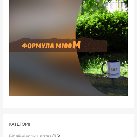
КАТЕГОРІЇ
Біблійні уроки дітям
(25)