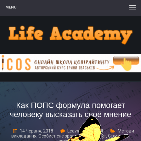
MENU
Как ПОПС формула помогает
человеку высказать своё мнение
14 Червня, 2018
Leave a comment
Методи
викладання
,
Особистісне зростання та інсайт
,
Статті для
копірайтерів