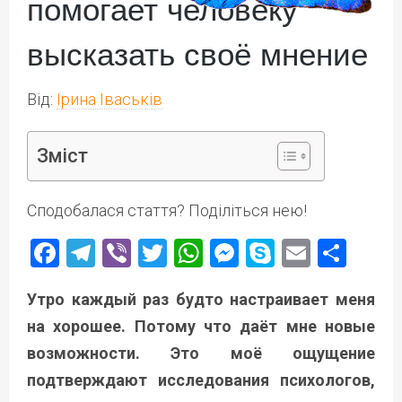
помогает человеку
высказать своё мнение
Від:
Ірина Іваськів
Зміст
Сподобалася стаття? Поділіться нею!
Facebook
Telegram
Viber
Twitter
WhatsApp
Messenger
Skype
Email
Под
Утро каждый раз будто настраивает меня
на хорошее. Потому что даёт мне новые
возможности. Это моё ощущение
подтверждают исследования психологов,