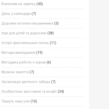
Вчителям на замітку
(45)
День у календарі
(7)
Дорожні нотатки письменника
(3)
Ігри для дітей та дорослих
(38)
Історії християнських пісень
(11)
Методи викладання
(19)
Методика роботи з хором
(6)
Музичні заняття
(7)
Організація дитячого табору
(7)
Особистісне зростання та інсайт
(34)
Пишуть наші учні
(10)