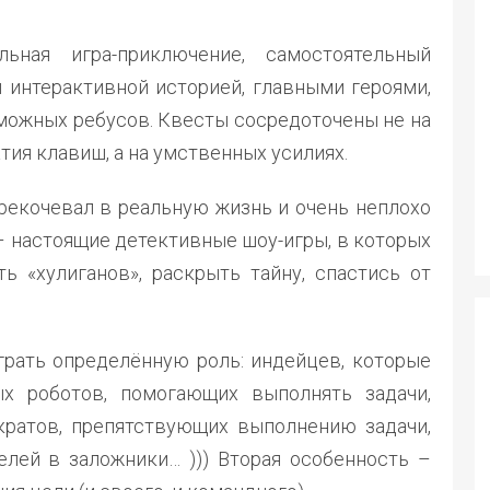
ьная игра-приключение, самостоятельный
 интерактивной историей, главными героями,
ожных ребусов. Квесты сосредоточены не на
атия клавиш, а на умственных усилиях.
ерекочевал в реальную жизнь и очень неплохо
– настоящие детективные шоу-игры, в которых
ь «хулиганов», раскрыть тайну, спастись от
грать определённую роль: индейцев, которые
ых роботов, помогающих выполнять задачи,
кратов, препятствующих выполнению задачи,
елей в заложники… ))) Вторая особенность –