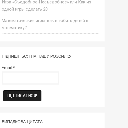
Игра «Съедобное-Несъедобное» или Как из
одной игры сделать 20
Математические игры: как влюбить детей в
математику?
ПІДПИШІТЬСЯ НА НАШУ РОЗСИЛКУ
Email
*
ВИПАДКОВА ЦИТАТА