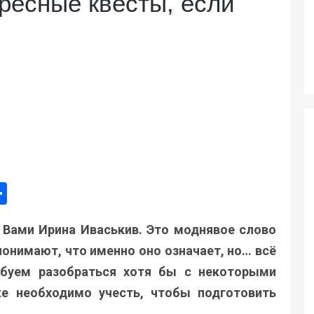
ересные квесты, если
ger
e
mail
Поділитися
 Вами Ирина Иваськив. Это моднявое слово
понимают, что именно оно означает, но… всё
робуем разобраться хотя бы с некоторыми
же необходимо учесть, чтобы подготовить