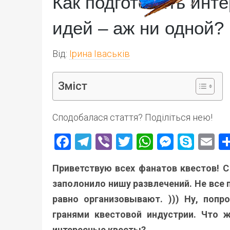
Как подготовить инт
идей – аж ни одной?
Від:
Ірина Іваськів
Зміст
Сподобалася стаття? Поділіться нею!
Facebook
Telegram
Viber
Twitter
WhatsApp
Messen
Skyp
E
Приветствую всех фанатов квестов! С
заполонило нишу развлечений. Не все 
равно организовывают. ))) Ну, поп
гранями квестовой индустрии. Что 
интересные квесты?