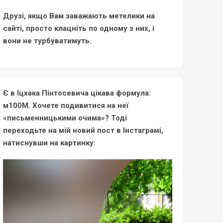
Друзі, якщо Вам заважають метелики на
сайті, просто клацніть по одному з них, і
вони не турбуватимуть.
Є в Іцхака Пінтосевича цікава формула:
м100М. Хочете подивитися на неї
«письменницькими очима»? Тоді
переходьте на мій новий пост в Інстаграмі,
натиснувши на картинку: