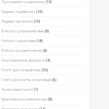
Просування та маркетинг
(13)
Радимо подивитись
(10)
Радимо прочитати
(10)
Робота з дошкільнятами
(8)
Робота з підлітками
(18)
Робота за комп'ютером
(8)
Спостереження флориста
(4)
Статті для копірайтерів
(33)
Статті для поетів-початківців
(6)
Уроки грамотності
(7)
Християнські композитори
(8)
Християнські сценарії
(14)