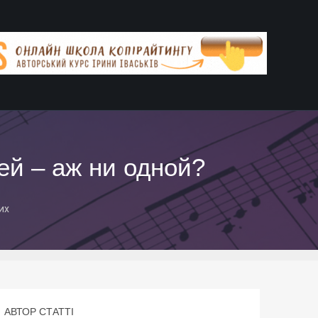
ей – аж ни одной?
их
АВТОР СТАТТІ