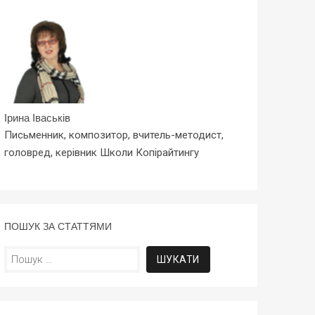
Ірина Іваськів
Письменник, композитор, вчитель-методист,
головред, керівник Школи Копірайтингу
ПОШУК ЗА СТАТТЯМИ
Пошук: