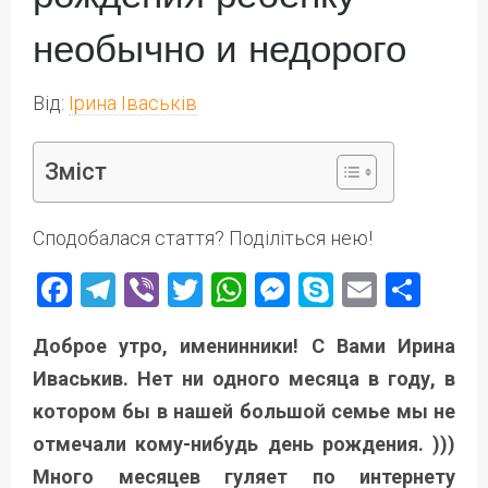
необычно и недорого
Від:
Ірина Іваськів
Зміст
Сподобалася стаття? Поділіться нею!
Facebook
Telegram
Viber
Twitter
WhatsApp
Messenger
Skype
Email
Под
Доброе утро, именинники! С Вами Ирина
Иваськив. Нет ни одного месяца в году, в
котором бы в нашей большой семье мы не
отмечали кому-нибудь день рождения. )))
Много месяцев гуляет по интернету