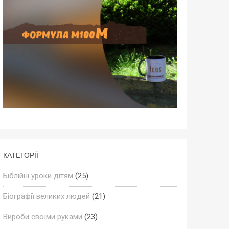
КАТЕГОРІЇ
Біблійні уроки дітям
(25)
Біографії великих людей
(21)
Вироби своїми руками
(23)