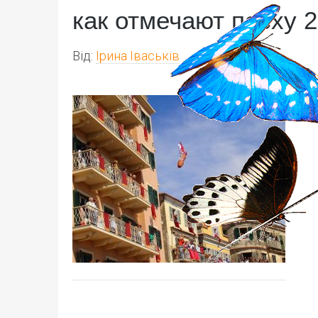
как отмечают пасху 2
Від:
Ірина Іваськів