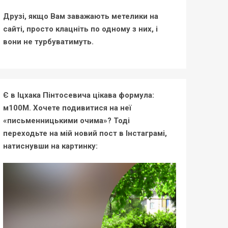
Друзі, якщо Вам заважають метелики на
сайті, просто клацніть по одному з них, і
вони не турбуватимуть.
Є в Іцхака Пінтосевича цікава формула:
м100М. Хочете подивитися на неї
«письменницькими очима»? Тоді
переходьте на мій новий пост в Інстаграмі,
натиснувши на картинку: