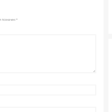
я позначені
*