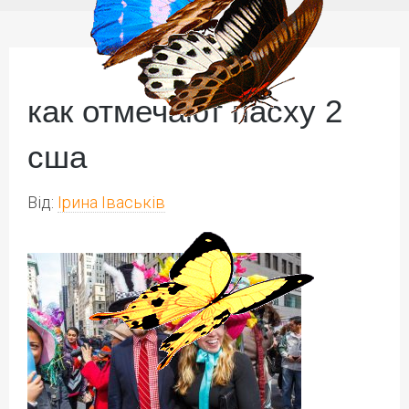
как отмечают пасху 2
сша
Від:
Ірина Іваськів