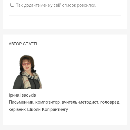
Так, додайте мене у свій список розсилки.
АВТОР СТАТТІ
Ірина Іваськів
Письменник, композитор, вчитель-методист, головред,
керівник Школи Копірайтингу