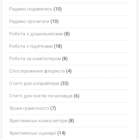
Радимо подивитись
(10)
Радимо прочитати
(10)
Робота з дошкільнятами
(8)
Робота з підлітками
(18)
Робота за комп'ютером
(8)
Спостереження флориста
(4)
Статті для копірайтерів
(33)
Статті для поетів-початківців
(6)
Уроки грамотності
(7)
Християнські композитори
(8)
Християнські сценарії
(14)