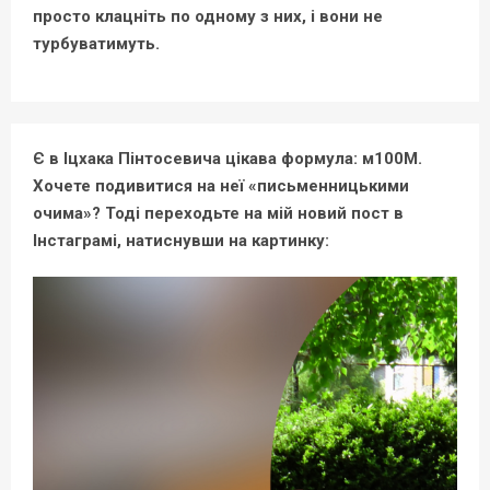
просто клацніть по одному з них, і вони не
турбуватимуть.
Є в Іцхака Пінтосевича цікава формула: м100М.
Хочете подивитися на неї «письменницькими
очима»? Тоді переходьте на мій новий пост в
Інстаграмі, натиснувши на картинку: