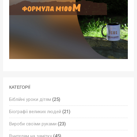
КАТЕГОРІЇ
Біблійні уроки дітям
(25)
Біографії великих людей
(21)
Вироби своїми руками
(23)
Вчителям на замітку
(45)