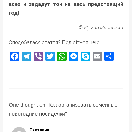
всех и зададут тон на весь предстоящий
год!
© Ирина Иваськив
Сподобалася стаття? Поділіться нею!
Facebook
Telegram
Viber
Twitter
WhatsApp
Messenger
Skype
Email
Под
One thought on “
Как организовать семейные
новогодние посиделки
”
Светлана
: