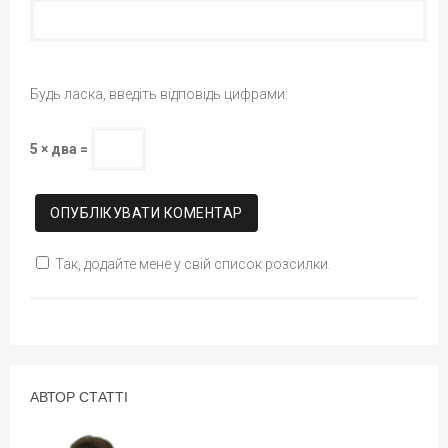
Будь ласка, введіть відповідь цифрами:
5 × два =
Так, додайте мене у свій список розсилки.
АВТОР СТАТТІ