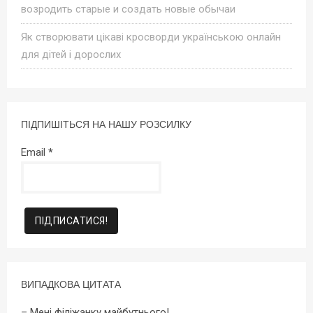
возродить старые и создать новые обычаи
Як створювати цікаві кросворди українською онлайн
для дітей і дорослих
ПІДПИШІТЬСЯ НА НАШУ РОЗСИЛКУ
Email
*
ВИПАДКОВА ЦИТАТА
– Мені філіжанку майбутнього!