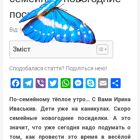
посиделки
Від:
Ірина Іваськів
Зміст
Сподобалася стаття? Поділіться нею!
Facebook
Telegram
Viber
Twitter
WhatsApp
Messenger
Skype
Email
Под
По-семейному тёплое утро… С Вами Ирина
Иваськив. Дети уже на каникулах. Скоро
семейные новогодние посиделки. А это
значит, что уже сегодня надо подумать о
том, как провести это время в весёлой