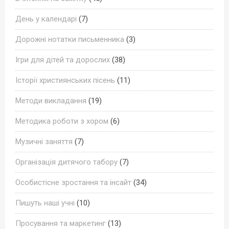
День у календарі
(7)
Дорожні нотатки письменника
(3)
Ігри для дітей та дорослих
(38)
Історії християнських пісень
(11)
Методи викладання
(19)
Методика роботи з хором
(6)
Музичні заняття
(7)
Організація дитячого табору
(7)
Особистісне зростання та інсайт
(34)
Пишуть наші учні
(10)
Просування та маркетинг
(13)