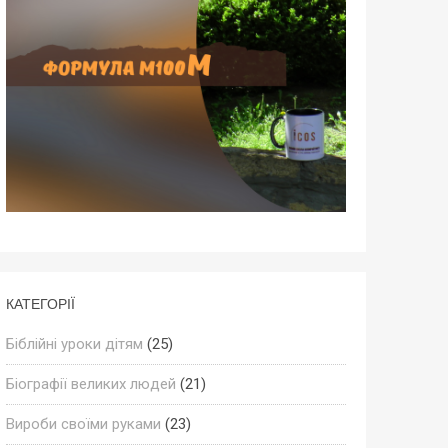
КАТЕГОРІЇ
Біблійні уроки дітям
(25)
Біографії великих людей
(21)
Вироби своїми руками
(23)