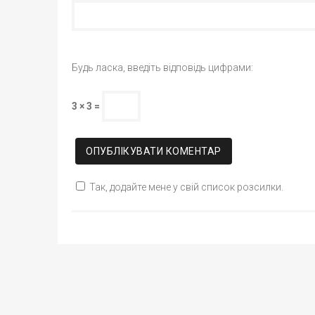
Будь ласка, введіть відповідь цифрами:
3 × 3 =
Так, додайте мене у свій список розсилки.