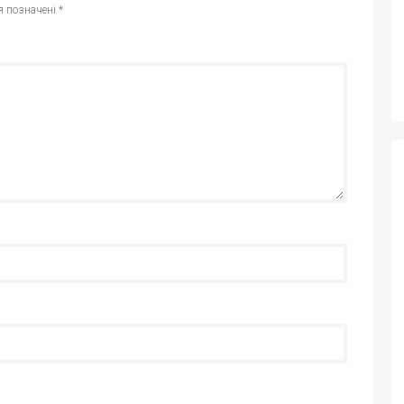
я позначені
*