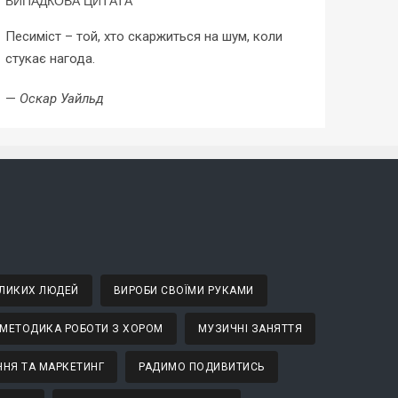
ВИПАДКОВА ЦИТАТА
Дивно, як людині може бути боляче без жодних
фізичних причин.
—
Стівен Кінг
ВЕЛИКИХ ЛЮДЕЙ
ВИРОБИ СВОЇМИ РУКАМИ
МЕТОДИКА РОБОТИ З ХОРОМ
МУЗИЧНІ ЗАНЯТТЯ
НЯ ТА МАРКЕТИНГ
РАДИМО ПОДИВИТИСЬ