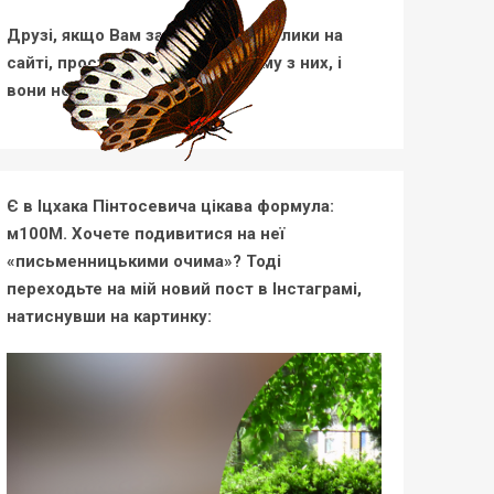
Друзі, якщо Вам заважають метелики на
сайті, просто клацніть по одному з них, і
вони не турбуватимуть.
Є в Іцхака Пінтосевича цікава формула:
м100М. Хочете подивитися на неї
«письменницькими очима»? Тоді
переходьте на мій новий пост в Інстаграмі,
натиснувши на картинку: