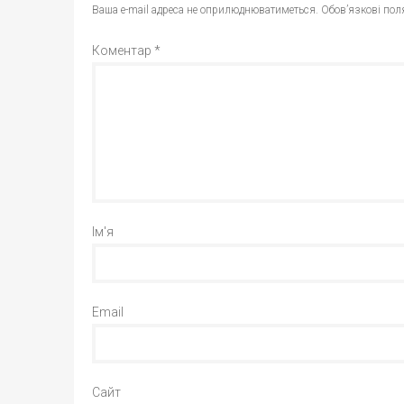
Ваша e-mail адреса не оприлюднюватиметься.
Обов’язкові пол
Коментар
*
Ім'я
Email
Сайт