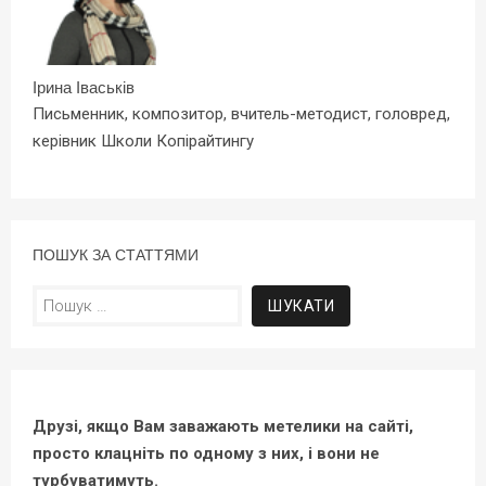
Ірина Іваськів
Письменник, композитор, вчитель-методист, головред,
керівник Школи Копірайтингу
ПОШУК ЗА СТАТТЯМИ
Пошук:
Друзі, якщо Вам заважають метелики на сайті,
просто клацніть по одному з них, і вони не
турбуватимуть.