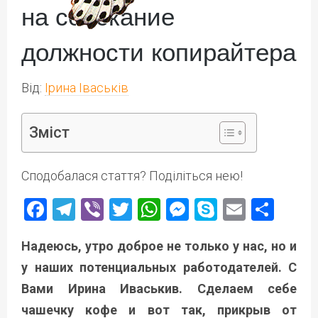
на соискание
должности копирайтера
Від:
Ірина Іваськів
Зміст
Сподобалася стаття? Поділіться нею!
Facebook
Telegram
Viber
Twitter
WhatsApp
Messenger
Skype
Email
Под
Надеюсь, утро доброе не только у нас, но и
у наших потенциальных работодателей. С
Вами Ирина Иваськив. Сделаем себе
чашечку кофе и вот так, прикрыв от