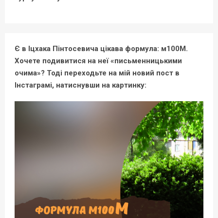
Є в Іцхака Пінтосевича цікава формула: м100М.
Хочете подивитися на неї «письменницькими
очима»? Тоді переходьте на мій новий пост в
Інстаграмі, натиснувши на картинку: