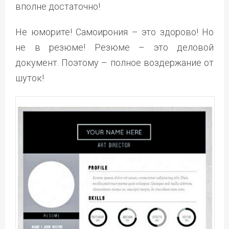
вполне достаточно!
Не юморите! Самоирония – это здорово! Но
не в резюме! Резюме – это деловой
документ. Поэтому – полное воздержание от
шуток!