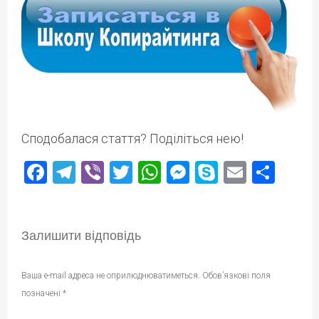
Сподобалася стаття? Поділіться нею!
Facebook
Telegram
Viber
Twitter
WhatsApp
Messenger
Skype
Email
Под
Залишити відповідь
Ваша e-mail адреса не оприлюднюватиметься.
Обов’язкові поля
позначені
*