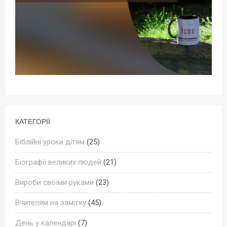
КАТЕГОРІЇ
Біблійні уроки дітям
(25)
Біографії великих людей
(21)
Вироби своїми руками
(23)
Вчителям на замітку
(45)
День у календарі
(7)