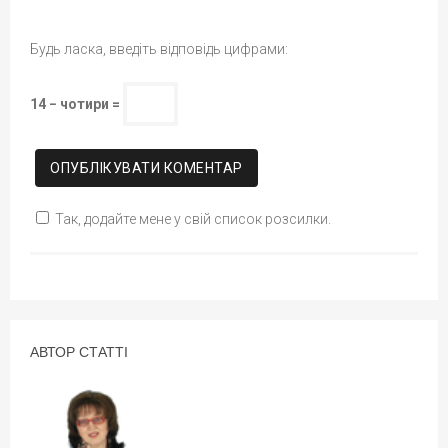
Будь ласка, введіть відповідь цифрами:
14 − чотири =
Так, додайте мене у свій список розсилки.
АВТОР СТАТТІ