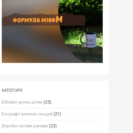
КАТЕГОРІЇ
Біблійні уроки дітям
(25)
Біографії великих людей
(21)
Вироби своїми руками
(23)