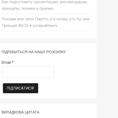
Как подготовить презентацию: рекомендации,
принципы, техники и приёмы
Покажи мне своё Парето, и я скажу, кто ты, или
Принцип 80/20 в копирайтинге
ПІДПИШІТЬСЯ НА НАШУ РОЗСИЛКУ
Email
*
ВИПАДКОВА ЦИТАТА