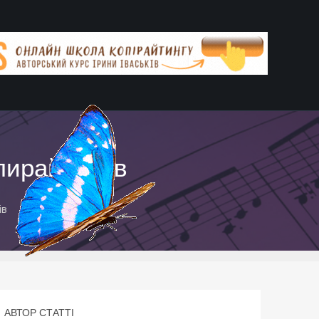
пирайтеров
ів
АВТОР СТАТТІ