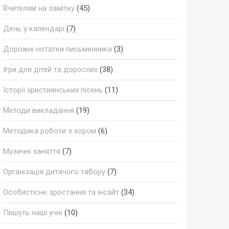
Вчителям на замітку
(45)
День у календарі
(7)
Дорожні нотатки письменника
(3)
Ігри для дітей та дорослих
(38)
Історії християнських пісень
(11)
Методи викладання
(19)
Методика роботи з хором
(6)
Музичні заняття
(7)
Організація дитячого табору
(7)
Особистісне зростання та інсайт
(34)
Пишуть наші учні
(10)