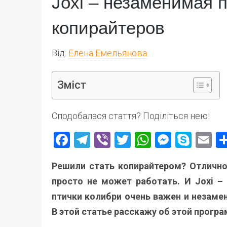
Joxi – незаменимая 
копирайтеров
Від:
Елена Емельянова
Зміст
Сподобалася стаття? Поділіться нею!
Facebook
Telegram
Viber
Twitter
WhatsApp
Messen
Skyp
E
Решили стать копирайтером? Отлично
просто не может работать. И Joxi –
птички колибри очень важен и незаме
В этой статье расскажу об этой прогр