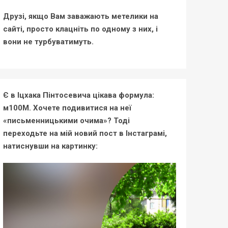
Друзі, якщо Вам заважають метелики на
сайті, просто клацніть по одному з них, і
вони не турбуватимуть.
Є в Іцхака Пінтосевича цікава формула:
м100М. Хочете подивитися на неї
«письменницькими очима»? Тоді
переходьте на мій новий пост в Інстаграмі,
натиснувши на картинку: