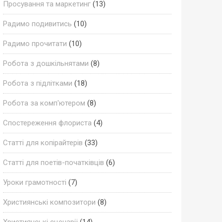
Просування та маркетинг
(13)
Радимо подивитись
(10)
Радимо прочитати
(10)
Робота з дошкільнятами
(8)
Робота з підлітками
(18)
Робота за комп'ютером
(8)
Спостереження флориста
(4)
Статті для копірайтерів
(33)
Статті для поетів-початківців
(6)
Уроки грамотності
(7)
Християнські композитори
(8)
Християнські сценарії
(14)