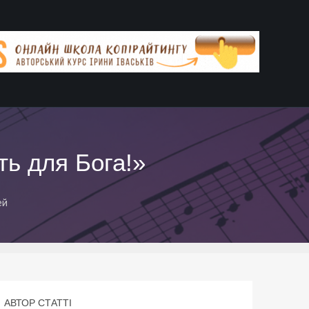
ь для Бога!»
ей
АВТОР СТАТТІ