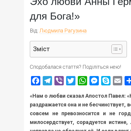
Эхо любви Анны Герм
для Бога!»
Від:
Людмила Рагузина
Зміст
Сподобалася стаття? Поділіться нею!
Facebook
Telegram
Viber
Twitter
WhatsApp
Messen
Skyp
E
«Нам о любви сказал Апостол Павел: «
раздражается она и не бесчинствует, в
совсем не превозносится и не горд
милосердствует, сорадуется истине,
неправда не обрадует её. И если вдруг