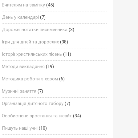
Вчителям на замітку
(45)
День у календарі
(7)
Дорожні нотатки письменника
(3)
Ігри для дітей та дорослих
(38)
Історії християнських пісень
(11)
Методи викладання
(19)
Методика роботи з хором
(6)
Музичні заняття
(7)
Організація дитячого табору
(7)
Особистісне зростання та інсайт
(34)
Пишуть наші учні
(10)