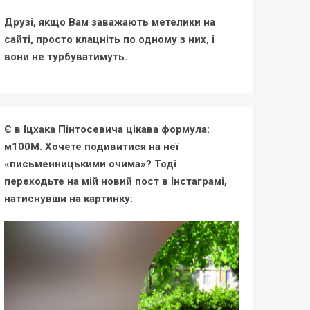
Друзі, якщо Вам заважають метелики на
сайті, просто клацніть по одному з них, і
вони не турбуватимуть.
Є в Іцхака Пінтосевича цікава формула:
м100М. Хочете подивитися на неї
«письменницькими очима»? Тоді
переходьте на мій новий пост в Інстаграмі,
натиснувши на картинку: