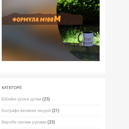
КАТЕГОРІЇ
Біблійні уроки дітям
(25)
Біографії великих людей
(21)
Вироби своїми руками
(23)