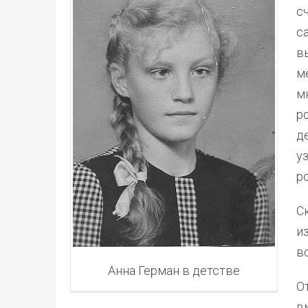
с
с
в
м
м
р
д
у
р
С
и
в
Анна Герман в детстве
О
в