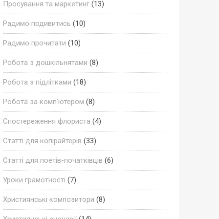
Просування та маркетинг
(13)
Радимо подивитись
(10)
Радимо прочитати
(10)
Робота з дошкільнятами
(8)
Робота з підлітками
(18)
Робота за комп'ютером
(8)
Спостереження флориста
(4)
Статті для копірайтерів
(33)
Статті для поетів-початківців
(6)
Уроки грамотності
(7)
Християнські композитори
(8)
Християнські сценарії
(14)