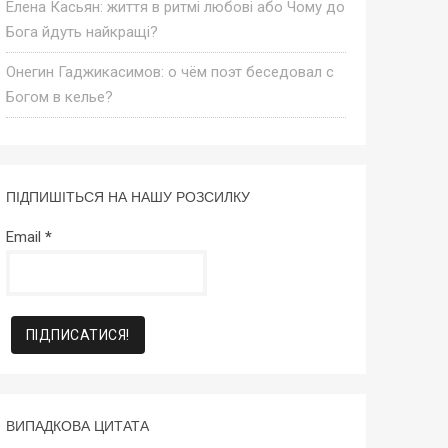
Елена Касьян: життя в ритмі любові або Чому до
Бога йдуть найкращі?
Онегин Гаджикасимов: о чём поэт беседовал с
Богом в келье?
ПІДПИШІТЬСЯ НА НАШУ РОЗСИЛКУ
Email
*
ВИПАДКОВА ЦИТАТА