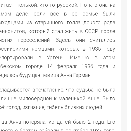
читает полькой, кто-то русской. Но кто она на
амом деле, если все в её семье были
ыходцами из старинного голландского рода
еннонитов, который стал жить в СССР после
ногих переселений. Здесь они считались
оссийскими немцами, которых в 1935 году
епортировали в Ургенч. Именно в этом
збекском городе 14 февраля 1936 года и
одилась будущая певица Анна Герман.
кладывается впечатление, что судьба не была
злишне милосердной к маленькой Анне. Было
сё: голод, изгнание, гибель близких людей.
тца Анна потеряла, когда ей было 2 года. Его
месте с братом забрали в сентябре 1937 года.