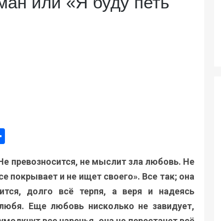
ан или «Я буду петь
ger
e
mail
Поділитися
Не превозносится, не мыслит зла любовь. Не
се покрывает и не ищет своего». Все так; она
ится, долго всё терпя, а веря и надеясь
 любя. Еще любовь нисколько не завидует,
 умолкнут все наречья, она не перестанет всё