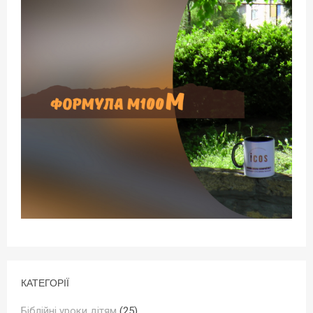
КАТЕГОРІЇ
Біблійні уроки дітям
(25)