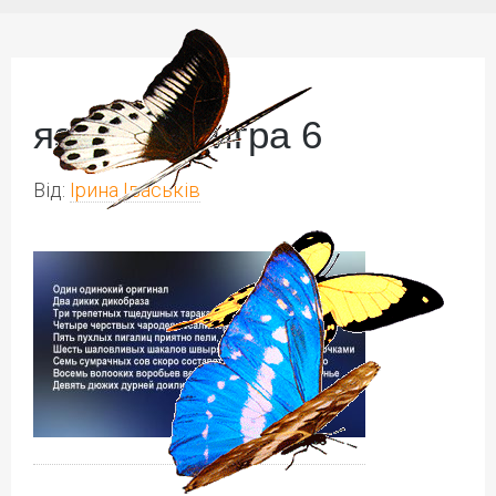
языковая игра 6
Від:
Ірина Іваськів