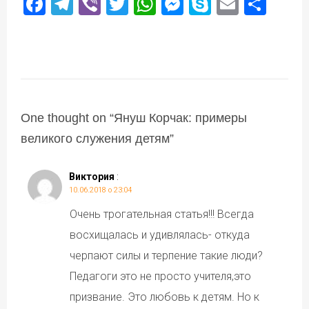
Facebook
Telegram
Viber
Twitter
WhatsApp
Messenger
Skype
Email
Под
One thought on “
Януш Корчак: примеры
великого служения детям
”
Виктория
:
10.06.2018 о 23:04
Очень трогательная статья!!! Всегда
восхищалась и удивлялась- откуда
черпают силы и терпение такие люди?
Педагоги это не просто учителя,это
призвание. Это любовь к детям. Но к