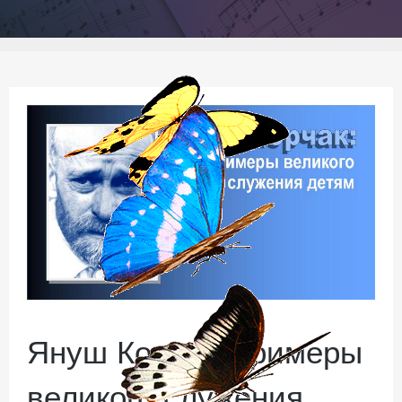
Януш Корчак: примеры
великого служения