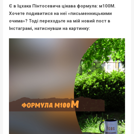
Є в Іцхака Пінтосевича цікава формула: м100М.
Хочете подивитися на неї «письменницькими
очима»? Тоді переходьте на мій новий пост в
Інстаграмі, натиснувши на картинку: