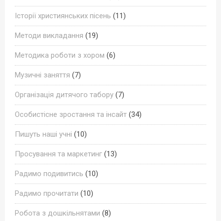
Історії християнських пісень
(11)
Методи викладання
(19)
Методика роботи з хором
(6)
Музичні заняття
(7)
Організація дитячого табору
(7)
Особистісне зростання та інсайт
(34)
Пишуть наші учні
(10)
Просування та маркетинг
(13)
Радимо подивитись
(10)
Радимо прочитати
(10)
Робота з дошкільнятами
(8)