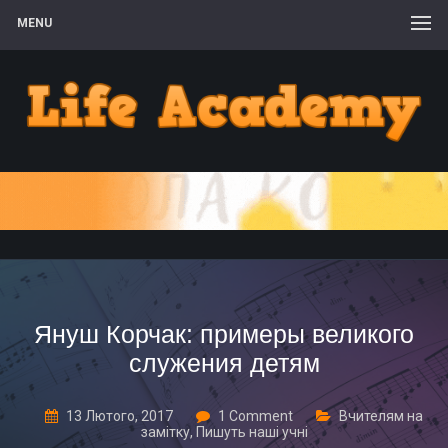
MENU
Януш Корчак: примеры великого
служения детям
13 Лютого, 2017
1 Comment
Вчителям на
замітку
,
Пишуть наші учні