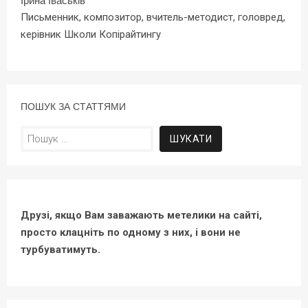
Ірина Іваськів
Письменник, композитор, вчитель-методист, головред,
керівник Школи Копірайтингу
ПОШУК ЗА СТАТТЯМИ
Пошук:
Друзі, якщо Вам заважають метелики на сайті,
просто клацніть по одному з них, і вони не
турбуватимуть.