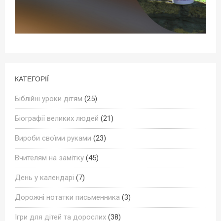
КАТЕГОРІЇ
Біблійні уроки дітям
(25)
Біографії великих людей
(21)
Вироби своїми руками
(23)
Вчителям на замітку
(45)
День у календарі
(7)
Дорожні нотатки письменника
(3)
Ігри для дітей та дорослих
(38)