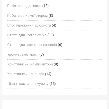
Робота з підлітками
(18)
Робота за комп'ютером
(8)
Спостереження флориста
(4)
Статті для копірайтерів
(33)
Статті для поетів-початківців
(6)
Уроки грамотності
(7)
Християнські композитори
(8)
Християнські сценарії
(14)
Цікаві факти про музику
(15)