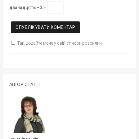
дванадцять − 2 =
Так, додайте мене у свій список розсилки.
АВТОР СТАТТІ