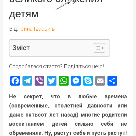
детям
Від:
Ірина Іваськів
Зміст
Сподобалася стаття? Поділіться нею!
Facebook
Telegram
Viber
Twitter
WhatsApp
Messenger
Skype
Email
Под
Не секрет, что в любые времена
(современные, столетней давности или
даже пятьсот лет назад) многие родители
воспитанием детей сильно себя не
обременяли. Ну, растут себе и пусть растут!