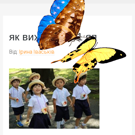
як виховують 1 яп
Від:
Ірина Іваськів