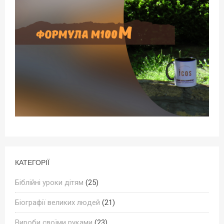
КАТЕГОРІЇ
Біблійні уроки дітям
(25)
Біографії великих людей
(21)
Вироби своїми руками
(23)