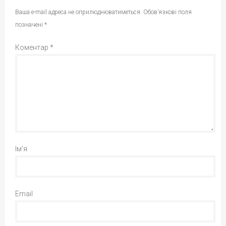
Ваша e-mail адреса не оприлюднюватиметься.
Обов’язкові поля
позначені
*
Коментар
*
Ім'я
Email