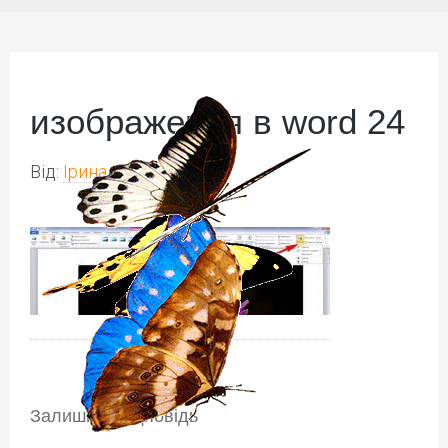
изображения в word 24
Від:
Ірина Іваськів
Залишити відповідь