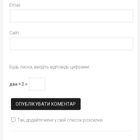
Email
Сайт
Будь ласка, введіть відповідь цифрами:
два × 2 =
Так, додайте мене у свій список розсилки.