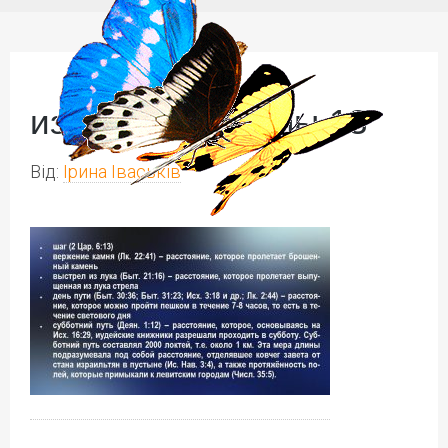
измерение длины 13
Від:
Ірина Іваськів