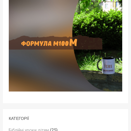
КАТЕГОРІЇ
Біблійні уроки дітям
(25)