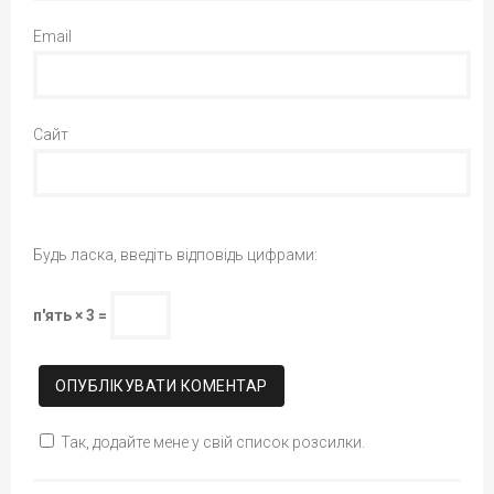
Email
Сайт
Будь ласка, введіть відповідь цифрами:
п'ять × 3 =
Так, додайте мене у свій список розсилки.