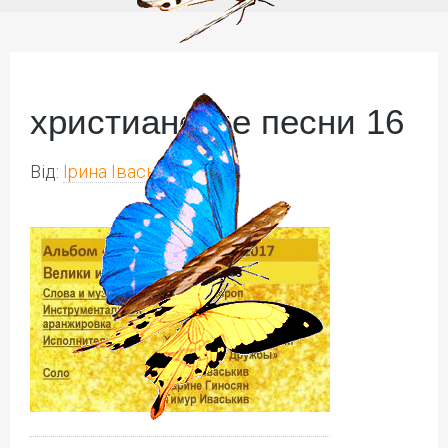
христианские песни 16
Від:
Ірина Іваськів