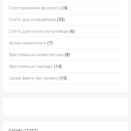
Спостереження флориста
(4)
Статті для копірайтерів
(33)
Статті для поетів-початківців
(6)
Уроки грамотності
(7)
Християнські композитори
(8)
Християнські сценарії
(14)
Цікаві факти про музику
(15)
СХОЖІ СТАТТІ