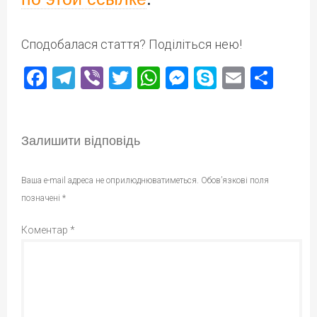
Сподобалася стаття? Поділіться нею!
Facebook
Telegram
Viber
Twitter
WhatsApp
Messenger
Skype
Email
Под
Залишити відповідь
Ваша e-mail адреса не оприлюднюватиметься.
Обов’язкові поля
позначені
*
Коментар
*