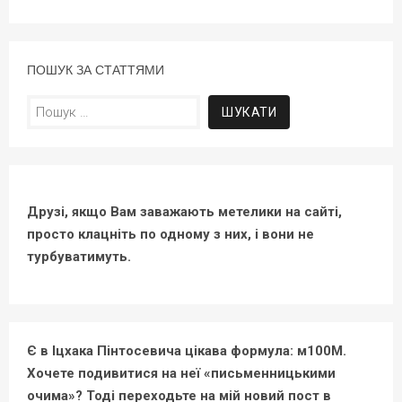
ПОШУК ЗА СТАТТЯМИ
Пошук:
Друзі, якщо Вам заважають метелики на сайті,
просто клацніть по одному з них, і вони не
турбуватимуть.
Є в Іцхака Пінтосевича цікава формула: м100М.
Хочете подивитися на неї «письменницькими
очима»? Тоді переходьте на мій новий пост в