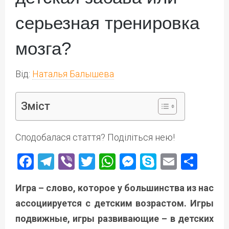
серьезная тренировка
мозга?
Від:
Наталья Балышева
Зміст
Сподобалася стаття? Поділіться нею!
Facebook
Telegram
Viber
Twitter
WhatsApp
Messenger
Skype
Email
Под
Игра – слово, которое у большинства из нас
ассоциируется с детским возрастом. Игры
подвижные, игры развивающие – в детских