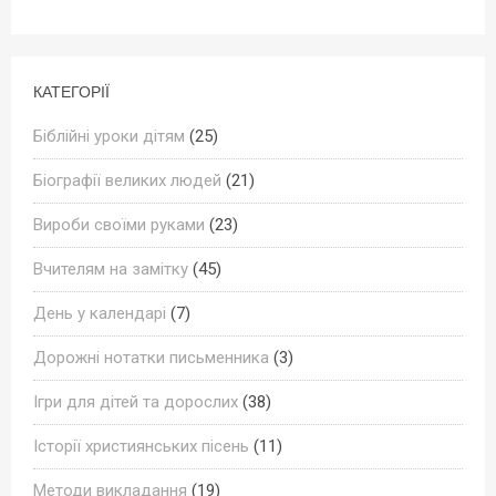
КАТЕГОРІЇ
Біблійні уроки дітям
(25)
Біографії великих людей
(21)
Вироби своїми руками
(23)
Вчителям на замітку
(45)
День у календарі
(7)
Дорожні нотатки письменника
(3)
Ігри для дітей та дорослих
(38)
Історії християнських пісень
(11)
Методи викладання
(19)