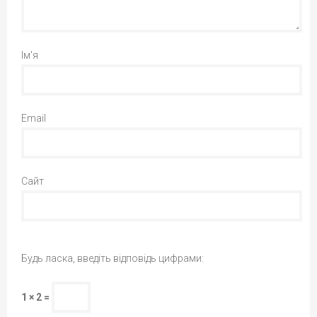
Ім'я
Email
Сайт
Будь ласка, введіть відповідь цифрами:
1 × 2 =